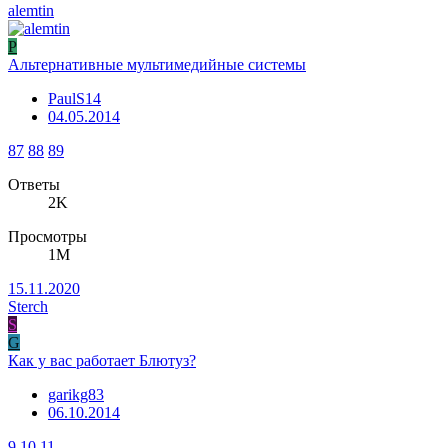
alemtin
P
Альтернативные мультимедийные системы
PaulS14
04.05.2014
87
88
89
Ответы
2K
Просмотры
1M
15.11.2020
Sterch
S
G
Как у вас работает Блютуз?
garikg83
06.10.2014
9
10
11