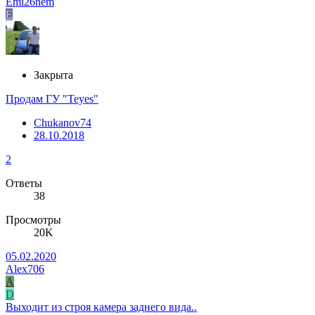
Emi26nem
E
Закрыта
Продам ГУ "Teyes"
Chukanov74
28.10.2018
2
Ответы
38
Просмотры
20K
05.02.2020
Alex706
A
D
Выходит из строя камера заднего вида..