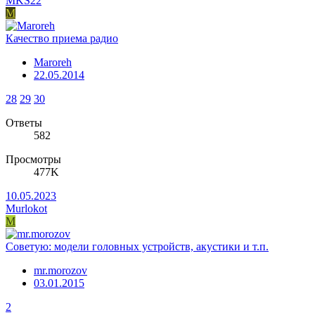
MKS22
M
Качество приема радио
Maroreh
22.05.2014
28
29
30
Ответы
582
Просмотры
477K
10.05.2023
Murlokot
M
Советую: модели головных устройств, акустики и т.п.
mr.morozov
03.01.2015
2