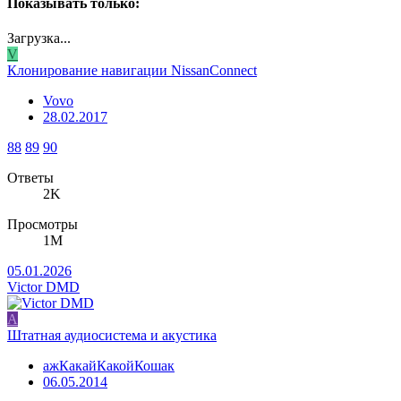
Показывать только:
Загрузка...
V
Клонирование навигации NissanConnect
Vovo
28.02.2017
88
89
90
Ответы
2K
Просмотры
1M
05.01.2026
Victor DMD
А
Штатная аудиосистема и акустика
ажКакайКакойКошак
06.05.2014