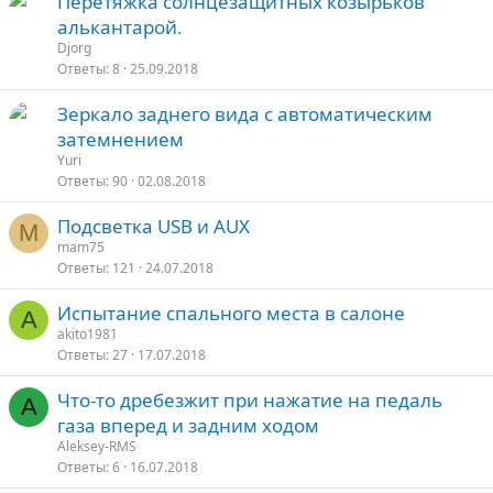
Перетяжка солнцезащитных козырьков
алькантарой.
Djorg
Ответы
8
25.09.2018
Зеркало заднего вида с автоматическим
затемнением
Yuri
Ответы
90
02.08.2018
Подсветка USB и АUX
M
mam75
Ответы
121
24.07.2018
Испытание спального места в салоне
A
akito1981
Ответы
27
17.07.2018
Что-то дребезжит при нажатие на педаль
A
газа вперед и задним ходом
Aleksey-RMS
Ответы
6
16.07.2018