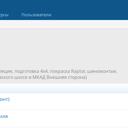
урсы
Пользователи
яция, подготовка 4х4, покраска Raptor, шиномонтаж.
вского шоссе и МКАД Внешняя сторона)
онт)
иля