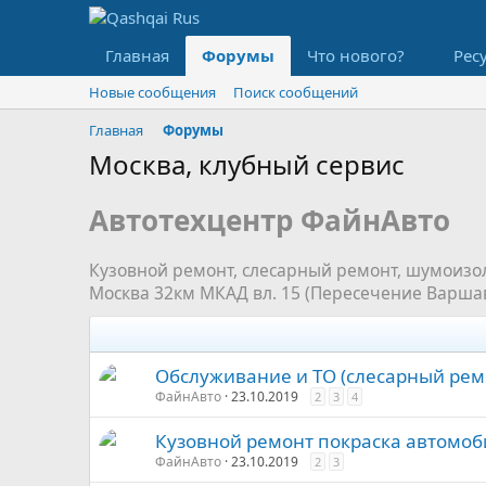
Главная
Форумы
Что нового?
Рес
Новые сообщения
Поиск сообщений
Главная
Форумы
Москва, клубный сервис
Автотехцентр ФайнАвто
Кузовной ремонт, слесарный ремонт, шумоизол
Москва 32км МКАД вл. 15 (Пересечение Варша
Обслуживание и ТО (слесарный рем
ФайнАвто
23.10.2019
2
3
4
Кузовной ремонт покраска автомоб
ФайнАвто
23.10.2019
2
3