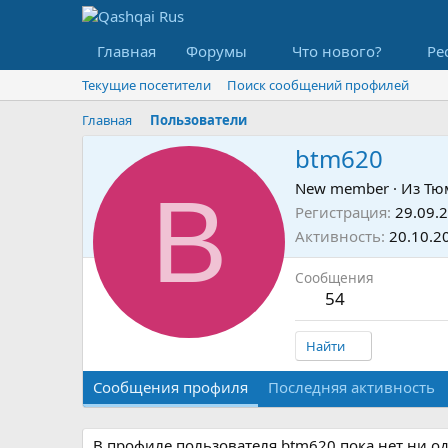
Главная
Форумы
Что нового?
Ре
Текущие посетители
Поиск сообщений профилей
Главная
Пользователи
btm620
B
New member
·
Из
Тю
Регистрация
29.09.
Активность
20.10.2
Сообщения
54
Найти
Сообщения профиля
Последняя активность
В профиле пользователя btm620 пока нет ни о