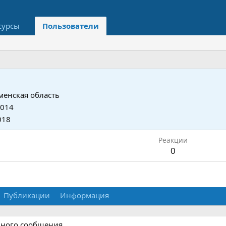
сурсы
Пользователи
менская область
2014
018
Реакции
0
Публикации
Информация
дного сообщения.