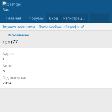
Главная
Форумы
Вход
Что нового?
Регистрация
Ресурсы
Текущие посетители
Поиск сообщений профилей
Пользователи
rom77
Адрес
1
Авто
n
Год выпуска
2014