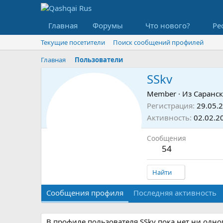
Главная
Форумы
Что нового?
Ре
Текущие посетители
Поиск сообщений профилей
Главная
Пользователи
SSkv
Member
·
Из
Саранск
Регистрация
29.05.
Активность
02.02.2
Сообщения
54
Найти
Сообщения профиля
Последняя активность
В профиле пользователя SSkv пока нет ни одн