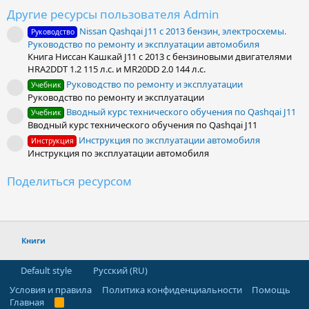
0
Другие ресурсы пользователя Admin
0
з
Nissan Qashqai J11 с 2013 бензин, электросхемы.
Руководство
в
Иконка ресурса
Руководство по ремонту и эксплуатации автомобиля
ё
з
Книга Ниссан Кашкай J11 с 2013 с бензиновыми двигателями
д
HRA2DDT 1.2 115 л.с. и MR20DD 2.0 144 л.с.
Руководство по ремонту и эксплуатации
Учебник
Иконка ресурса
Руководство по ремонту и эксплуатации
Вводный курс технического обучения по Qashqai J11
Учебник
Иконка ресурса
Вводный курс технического обучения по Qashqai J11
Инструкция по эксплуатации автомобиля
Инструкция
Иконка ресурса
Инструкция по эксплуатации автомобиля
Поделиться ресурсом
Facebook
LinkedIn
Pinterest
WhatsApp
Электронная почта
Книги
Default style
Русский (RU)
Условия и правила
Политика конфиденциальности
Помощь
Главная
R