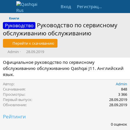
Вход
Регистрация
Книги
Руководство по сервисному
Руководство
обслуживанию обслуживанию
Перейти к скачиванию
А
Д
Admin
28.09.2019
в
а
Официальное руководство по сервисному
т
т
о
а
обслуживанию обслуживанию Qashqai J11. Английский
р
с
язык.
о
з
Автор
Admin
д
Скачивания
848
а
Просмотры
3 366
н
Первый выпуск
28.09.2019
и
Обновление
28.09.2019
я
Рейтинги
0
0 оценок
,