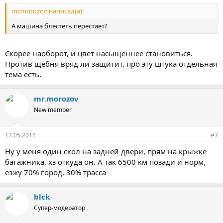
mr.morozov написал(а):
А машина блестеть перестает?
Скорее наоборот, и цвет насыщеннее становиться.
Против щебня вряд ли защитит, про эту штука отдельная
тема есть.
mr.morozov
New member
17.05.2015
#7
Ну у меня один скол на задней двери, прям на крыжке
багажника, хз откуда он. А так 6500 км позади и норм,
езжу 70% город, 30% трасса
blck
Супер-модератор