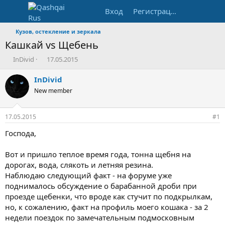
Вход
Регистрация
Кузов, остекление и зеркала
Кашкай vs Щебень
А
Д
InDivid
17.05.2015
в
а
т
т
InDivid
о
а
New member
р
н
т
а
е
ч
17.05.2015
#1
м
а
ы
л
Господа,
а
Вот и пришло теплое время года, тонна щебня на
дорогах, вода, слякоть и летняя резина.
Наблюдаю следующий факт - на форуме уже
поднималось обсуждение о барабанной дроби при
проезде щебенки, что вроде как стучит по подкрылкам,
но, к сожалению, факт на профиль моего кошака - за 2
недели поездок по замечательным подмосковным