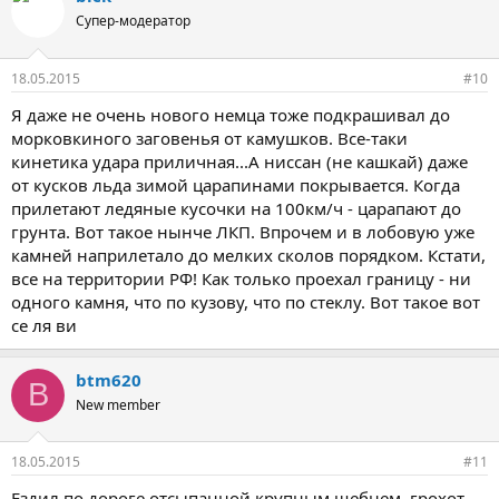
Супер-модератор
18.05.2015
#10
Я даже не очень нового немца тоже подкрашивал до
морковкиного заговенья от камушков. Все-таки
кинетика удара приличная...А ниссан (не кашкай) даже
от кусков льда зимой царапинами покрывается. Когда
прилетают ледяные кусочки на 100км/ч - царапают до
грунта. Вот такое нынче ЛКП. Впрочем и в лобовую уже
камней наприлетало до мелких сколов порядком. Кстати,
все на территории РФ! Как только проехал границу - ни
одного камня, что по кузову, что по стеклу. Вот такое вот
се ля ви
btm620
B
New member
18.05.2015
#11
Ездил по дороге отсыпанной крупным щебнем, грохот