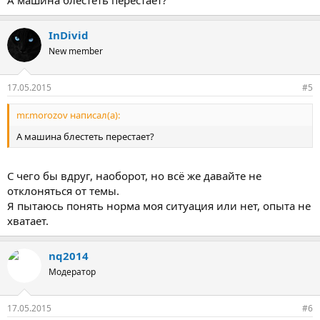
InDivid
New member
17.05.2015
#5
mr.morozov написал(а):
А машина блестеть перестает?
С чего бы вдруг, наоборот, но всё же давайте не
отклоняться от темы.
Я пытаюсь понять норма моя ситуация или нет, опыта не
хватает.
nq2014
Модератор
17.05.2015
#6