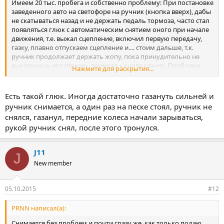
Имеем 20 тыс. пробега и собственно проблему: При постановке
заведенного авто на светофоре на ручник (кнопка вверх), дабы
не скатываться назад и не держать педаль тормоза, часто стал
появляться глюк с автоматическим снятием оного при начале
движения, т.е. выжал сцепление, включил первую передачу,
газку, плавно отпускаем сцепление и.... стоим дальше, т.к.
ручник продолжает держать жопу, пока принудительно не
выключишь его (педаль тормоза + кнопка вниз). Проблема
Нажмите для раскрытия...
проявляется хаотично, но с каждым днём прогрессирует.
Сегодня заезжал к дилеру, так эта зараза (ручник, не дилер)
работала, как ни в чем не бывало. Сказали приезжайте уже на
Есть такой глюк. Иногда достаточно газануть сильней и
ТО, тогда и посмотрим.
ручник снимается, а один раз на песке стоял, ручник не
Вопрос: одинок ли я в данной проблеме?
снялся, газанул, передние колеса начали зарываться,
рукой ручник снял, после этого тронулся.
J11
J
New member
05.10.2015
#12
PRNN написал(а):
Снимается без проблем и почти сразу же, как только подаю