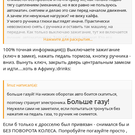
тягу сцеплением (механика), но я все равно не пользуюсь
автоматич. снятием и делаю это сам перед началом движения.
А зачем эти ненужные нагрузки? не вижу кайфа.
У моего ручника глюки выглядят иначе. Практически
невозможно снять с ручника и оставить так машину, на
передаче. Как только выключаю зажигание, тут же включается
ручник, автоматически. Задолбал этот автомат. Кто его
Нажмите для раскрытия...
придумал? По инструкции должен сниматься и при выкл.
зажиг., но ключ в замке.
100% точная информация))) Выключаете зажигание
Народ, у кого механика, подскажите, снимается у вас или нет?
(ключ в замке), нажать педаль тормоза, кнопку ручника -
Но только пишите кто точно попробовал, а не типа "вроде да",
вниз. Вынуть ключ, закрыть дверь центральным замком
"что-то такое было, кажется". Мне нужна точная информация.
и идти....хоть в Африку.:drinks:
linuz написал(а):
больше газуй! На низких оборотах авто боится скатиться,
Больше газу!
поэтому страхует электроника.
Неужели сами не заметили, если попытаться тронуться без
нажатия на педаль газа, то ручник не снимется.
Если б только к дросселю был привязан - снимался бы и
БЕЗ ПОВОРОТА КОЛЕСА. Попробуйте погазуйте просто ,