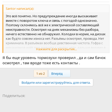
Santor написал(а):
Это всё понятно. Но предупреждение иногда выскакивает
вместе с поворотом ключа и связь с погодой однозначно.
Поэтому склоняюсь всё же к электрической составляющей
неисправности. Осмотрел на днях механизмы без разбора,
ничего естественно не обнаружил. Колодки в норме, на дисках
как будто совсем износа нет. Разъёмы осмотрел, провода. Нет
криминала. В разъёмах вообще девственная чистота. Гофра с
механизмов идёт под днищем к центру авто, дальше видимо в
Нажмите для раскрытия...
кузов. Хоть бы кто подсказал куда дальше копать. Я так
понимаю электронный блок должен быть, не тот ли , что стоит
Я бы еще уровень тормозухи проверил , да и сам бачок
под подстаканниками?
осмотрел , там вроде тоже есть контакты .
P.S. Форум как будто мёртв. Или на дачах/море все.
Last
1 из 2
Вперёд
Войдите или зарегистрируйтесь для ответа.
Facebook
LinkedIn
Pinterest
WhatsApp
Электронная почта
Ссылка
Поделиться: