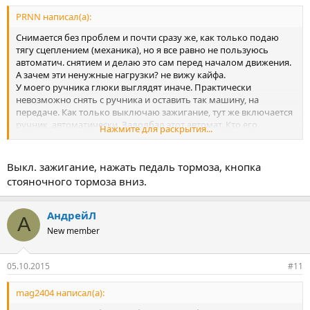
PRNN написал(а):
Снимается без проблем и почти сразу же, как только подаю
тягу сцеплением (механика), но я все равно не пользуюсь
автоматич. снятием и делаю это сам перед началом движения.
А зачем эти ненужные нагрузки? не вижу кайфа.
У моего ручника глюки выглядят иначе. Практически
невозможно снять с ручника и оставить так машину, на
передаче. Как только выключаю зажигание, тут же включается
ручник, автоматически. Задолбал этот автомат. Кто его
Нажмите для раскрытия...
придумал? По инструкции должен сниматься и при выкл.
зажиг., но ключ в замке.
Народ, у кого механика, подскажите, снимается у вас или нет?
Выкл. зажигание, нажать педаль тормоза, кнопка
Но только пишите кто точно попробовал, а не типа "вроде да",
стояночного тормоза вниз.
"что-то такое было, кажется". Мне нужна точная информация.
АндрейЛ
А
New member
05.10.2015
#11
mag2404 написал(а):