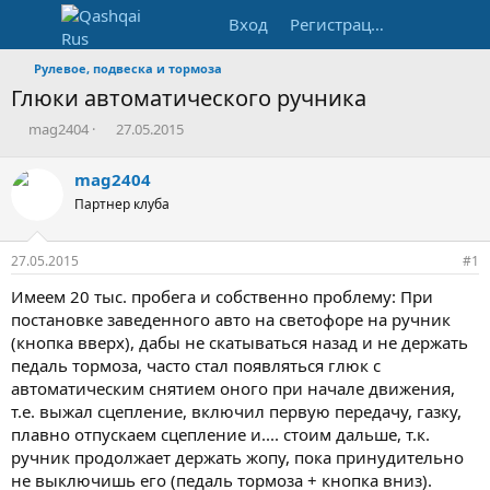
Вход
Регистрация
Рулевое, подвеска и тормоза
Глюки автоматического ручника
А
Д
mag2404
27.05.2015
в
а
т
т
mag2404
о
а
Партнер клуба
р
н
т
а
е
ч
27.05.2015
#1
м
а
ы
л
Имеем 20 тыс. пробега и собственно проблему: При
а
постановке заведенного авто на светофоре на ручник
(кнопка вверх), дабы не скатываться назад и не держать
педаль тормоза, часто стал появляться глюк с
автоматическим снятием оного при начале движения,
т.е. выжал сцепление, включил первую передачу, газку,
плавно отпускаем сцепление и.... стоим дальше, т.к.
ручник продолжает держать жопу, пока принудительно
не выключишь его (педаль тормоза + кнопка вниз).