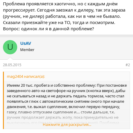
Проблема проявляется хаотично, но с каждым днём
прогрессирует. Сегодня заезжал к дилеру, так эта зараза
(ручник, не дилер) работала, как ни в чем не бывало.
Сказали приезжайте уже на ТО, тогда и посмотрим.
Вопрос: одинок ли я в данной проблеме?
UsAV
U
Member
28.05.2015
#2
mag2404 написал(а):
Имеем 20 тыс. пробега и собственно проблему: При постановке
заведенного авто на светофоре на ручник (кнопка вверх), дабы
не скатываться назад и не держать педаль тормоза, часто стал
появляться глюк с автоматическим снятием оного при начале
движения, т.е. выжал сцепление, включил первую передачу,
газку, плавно отпускаем сцепление и.... стоим дальше, т.к.
ручник продолжает держать жопу, пока принудительно не
выключишь его (педаль тормоза + кнопка вниз). Проблема
Нажмите для раскрытия...
проявляется хаотично, но с каждым днём прогрессирует.