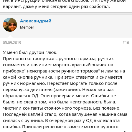
Не, в инструкции описаны оба способа. И к тому же мой
вариант, даже у меня сегодня один раз сработал.
Александрий
Member
05.09.2019
#16
У меня был другой глюк.
При попытке тронуться с ручного тормоза, ручник
снимается и начиниет моргать красный значек на
приборке" неисправности ручного тормоза" и лампа на
самой кнопке ручника. При этом ставится и снимается
ручник нормально. Перестает моргать только после
перезапуска двигателя (зажигания). Несколько раз
обращался к ОД. Они проверяли мозги. Ошибки не
было, но след о том, что была неисправность была.
Чистили контакты стояночного тормоза. Без полезно.
Последней каплей стало, когда заглушеная машина сама
снялась с ручника. В очередной раз у ОД вылезла эта
ошибка. Приняли решение о замене мозгов ручного