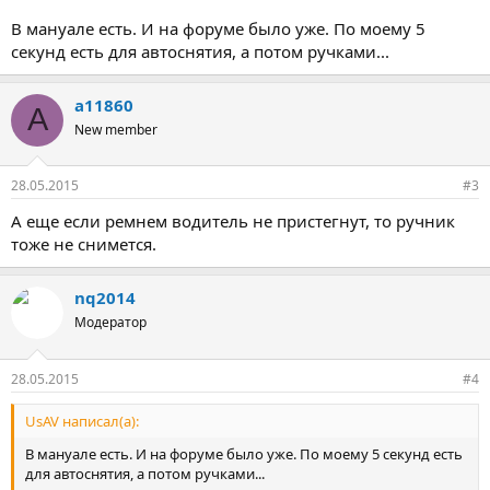
Сегодня заезжал к дилеру, так эта зараза (ручник, не дилер)
работала, как ни в чем не бывало. Сказали приезжайте уже на
В мануале есть. И на форуме было уже. По моему 5
ТО, тогда и посмотрим.
секунд есть для автоснятия, а потом ручками...
Вопрос: одинок ли я в данной проблеме?
a11860
A
New member
28.05.2015
#3
А еще если ремнем водитель не пристегнут, то ручник
тоже не снимется.
nq2014
Модератор
28.05.2015
#4
UsAV написал(а):
В мануале есть. И на форуме было уже. По моему 5 секунд есть
для автоснятия, а потом ручками...