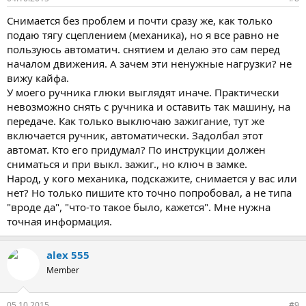
Снимается без проблем и почти сразу же, как только
подаю тягу сцеплением (механика), но я все равно не
пользуюсь автоматич. снятием и делаю это сам перед
началом движения. А зачем эти ненужные нагрузки? не
вижу кайфа.
У моего ручника глюки выглядят иначе. Практически
невозможно снять с ручника и оставить так машину, на
передаче. Как только выключаю зажигание, тут же
включается ручник, автоматически. Задолбал этот
автомат. Кто его придумал? По инструкции должен
сниматься и при выкл. зажиг., но ключ в замке.
Народ, у кого механика, подскажите, снимается у вас или
нет? Но только пишите кто точно попробовал, а не типа
"вроде да", "что-то такое было, кажется". Мне нужна
точная информация.
alex 555
Member
05.10.2015
#9