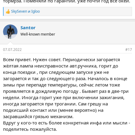
тормрза. Поменяли по гарантии. уже почти год все окей.
SkySeven
и
Igloo
Р
е
а
Santor
к
ц
Well-known member
и
и
:
07.07.2022
#17
Всем привет. Нужен совет. Периодически загорается
жёлтая лампа неисправности авт.ручника, горит до
конца поездки , при следующем запуске уже не
загорается и так до следующего раза. Началось в конце
зимы при перепаде температуры, сейчас летом тоже
проявляется в дождливую погоду . Бывает раз в две-три
недели. Иногда горит уже при включении зажигания,
иногда загорается при трогании. Сам грешу на
подкисший контакт или (менее вероятно) на
засравшийся грязью механизм.
Вдруг у кого-то есть более конкретная инфа или мысли -
поделитесь пожалуйста.