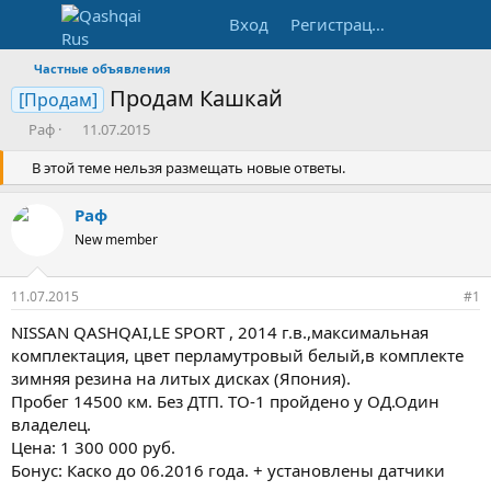
Вход
Регистрация
Частные объявления
Продам Кашкай
[Продам]
А
Д
Раф
11.07.2015
в
а
т
В этой теме нельзя размещать новые ответы.
т
о
а
р
н
Раф
т
а
New member
е
ч
м
а
ы
л
11.07.2015
#1
а
NISSAN QASHQAI,LE SPORT , 2014 г.в.,максимальная
комплектация, цвет перламутровый белый,в комплекте
зимняя резина на литых дисках (Япония).
Пробег 14500 км. Без ДТП. ТО-1 пройдено у ОД.Один
владелец.
Цена: 1 300 000 руб.
Бонус: Каско до 06.2016 года. + установлены датчики