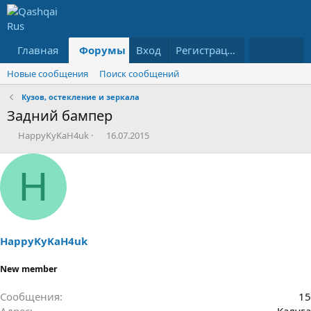
Главная
Форумы
Вход
Что нового?
Регистрация
Ресурсы
Новые сообщения
Поиск сообщений
Кузов, остекление и зеркала
Задний бампер
А
Д
HappyKyKaH4uk
16.07.2015
в
а
т
т
H
о
а
р
н
т
а
е
ч
м
а
ы
л
HappyKyKaH4uk
а
New member
Сообщения
15
Адрес
Калуга