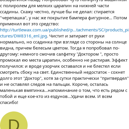
с полиролем для мелких царапин на нижней части
ссадины. Скажу честно, лучше бы не делал: стирается
"черепашка", у нас же покрытие бампера фигурное... Потом
применил вот это средство:
http://turtlewax.com.ua/published/p...tachments/SC/products_pi
ctures/DW8316_enl.jpg
. Чистит и затирает от руки
нормально, но ссадинка при взгляде со стороны на солнце
видна, причем белесым цветом. Тогда я попробовал по-
другому: немного смочив салфетку "Доктором ", просто
промокал ею места царапин, особенно не растирая. Эффект
получился: и вроде узорчик оставался и не блестел если
смотреть сбоку на свет. Единственный недостаток - сохнет
долго этот "Доктор", хотя за сутки практически "притвердел"
и не оставлял следов на пальцах. Короче, осталась
маленькая вмятинка...напоминание о том, что есть рядом с
тобой и еще кое-кто из ездунов...Удачи всем. И всем
спасибо!
D