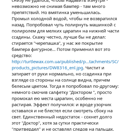
невозможно не снимая бампер - там много
препятствий. Но вмятинка уменьшилась.
Промыл холодной водой, чтобы не возвратился
назад. Попробовал чуть полирнуть машинкой с
полиролем для мелких царапин на нижней части
ссадины. Скажу честно, лучше бы не делал:
стирается "черепашка", у нас же покрытие
бампера фигурное... Потом применил вот это
средство:
http://turtlewax.com.ua/published/p...tachments/SC/
products_pictures/DW8316_enl.jpg
. Чистит и
затирает от руки нормально, но ссадинка при
взгляде со стороны на солнце видна, причем
белесым цветом. Тогда я попробовал по-другому:
немного смочив салфетку "Доктором ", просто
промокал ею места царапин, особенно не
растирая. Эффект получился: и вроде узорчик
оставался и не блестел если смотреть сбоку на
свет. Единственный недостаток - сохнет долго
этот "Доктор", хотя за сутки практически
"притвердел" и не оставлял следов на пальцах.