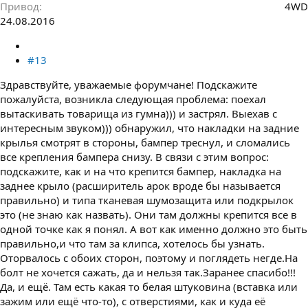
Привод
4WD
24.08.2016
#13
Здравствуйте, уважаемые форумчане! Подскажите
пожалуйста, возникла следующая проблема: поехал
вытаскивать товарища из гумна))) и застрял. Выехав с
интересным звуком))) обнаружил, что накладки на задние
крылья смотрят в стороны, бампер треснул, и сломались
все крепления бампера снизу. В связи с этим вопрос:
подскажите, как и на что крепится бампер, накладка на
заднее крыло (расширитель арок вроде бы называется
правильно) и типа тканевая шумозащита или подкрылок
это (не знаю как назвать). Они там должны крепится все в
одной точке как я понял. А вот как именно должно это быть
правильно,и что там за клипса, хотелось бы узнать.
Оторвалось с обоих сторон, поэтому и поглядеть негде.На
болт не хочется сажать, да и нельзя так.Заранее спасибо!!!
Да, и ещё. Там есть какая то белая штуковина (вставка или
зажим или ещё что-то), с отверстиями, как и куда её