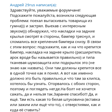
Андрей 29rus написал(а):
Здравствуйте, уважаемые форумчане!
Подскажите пожалуйста, возникла следующая
проблема: поехал вытаскивать товарища из
гумна))) и застрял. Выехав с интересным
звуком))) обнаружил, что накладки на задние
крылья смотрят в стороны, бампер треснул, и
сломались все крепления бампера снизу. В связи
с этим вопрос: подскажите, как и на что крепится
бампер, накладка на заднее крыло (расширитель
арок вроде бы называется правильно) и типа
тканевая шумозащита или подкрылок это (не
знаю как назвать). Они там должны крепится все
в одной точке как я понял. А вот как именно
должно это быть правильно,и что там за клипса,
хотелось бы узнать. Оторвалось с обоих сторон,
поэтому и поглядеть негде.На болт не хочется
сажать, да и нельзя так.Заранее спасибо!!! Да, и
ещё. Там есть какая то белая штуковина (вставка
или зажим или ещё что-то), с отверстиями, как и
куда её ставить?