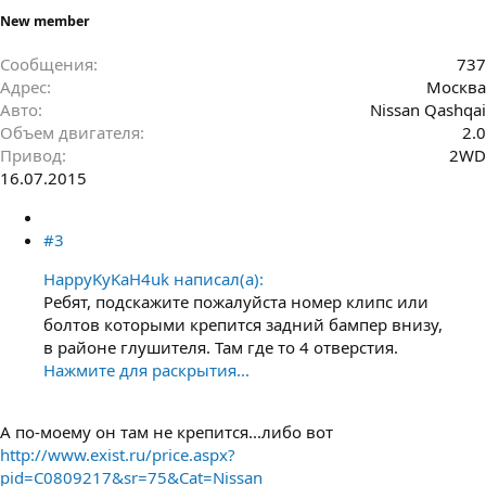
New member
Сообщения
737
Адрес
Москва
Авто
Nissan Qashqai
Объем двигателя
2.0
Привод
2WD
16.07.2015
#3
HappyKyKaH4uk написал(а):
Ребят, подскажите пожалуйста номер клипс или
болтов которыми крепится задний бампер внизу,
в районе глушителя. Там где то 4 отверстия.
Нажмите для раскрытия...
А по-моему он там не крепится...либо вот
http://www.exist.ru/price.aspx?
pid=C0809217&sr=75&Cat=Nissan