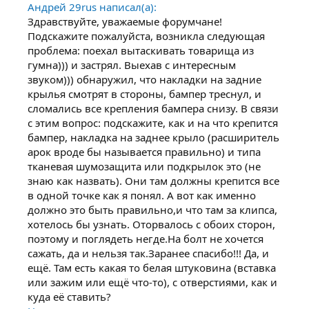
Андрей 29rus написал(а):
Здравствуйте, уважаемые форумчане!
Подскажите пожалуйста, возникла следующая
проблема: поехал вытаскивать товарища из
гумна))) и застрял. Выехав с интересным
звуком))) обнаружил, что накладки на задние
крылья смотрят в стороны, бампер треснул, и
сломались все крепления бампера снизу. В связи
с этим вопрос: подскажите, как и на что крепится
бампер, накладка на заднее крыло (расширитель
арок вроде бы называется правильно) и типа
тканевая шумозащита или подкрылок это (не
знаю как назвать). Они там должны крепится все
в одной точке как я понял. А вот как именно
должно это быть правильно,и что там за клипса,
хотелось бы узнать. Оторвалось с обоих сторон,
поэтому и поглядеть негде.На болт не хочется
сажать, да и нельзя так.Заранее спасибо!!! Да, и
ещё. Там есть какая то белая штуковина (вставка
или зажим или ещё что-то), с отверстиями, как и
куда её ставить?