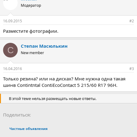
Модератор
16.09.2015
#2
Разместите фотографии.
Степан Масюлькин
С
New member
16.04.2016
#3
Только резина? или на дисках? Мне нужна одна такая
шинв Contintntal ContiEcoContact 5 215/60 R17 96H.
В этой теме нельзя размещать новые ответы.
Facebook
LinkedIn
Pinterest
WhatsApp
Электронная почта
Поделиться:
Частные объявления