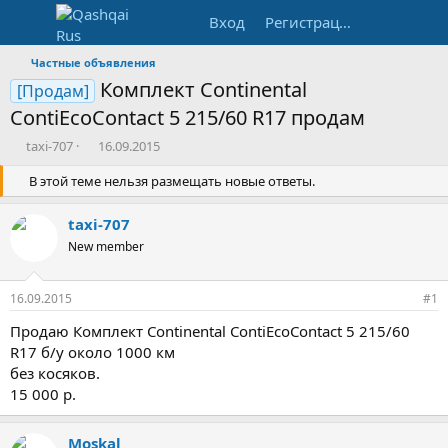
Вход
Регистрация
Частные объявления
Комплект Continental
[Продам]
ContiEcoContact 5 215/60 R17 продам
А
Д
taxi-707
16.09.2015
в
а
т
В этой теме нельзя размещать новые ответы.
т
о
а
р
н
taxi-707
т
а
New member
е
ч
м
а
ы
л
16.09.2015
#1
а
Продаю Комплект Continental ContiEcoContact 5 215/60
R17 б/у около 1000 км
без косяков.
15 000 р.
Moskal