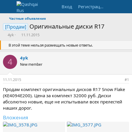
Вход
Регистрация
Частные объявления
Оригинальные диски R17
[Продам]
А
Д
4yk
11.11.2015
в
а
т
В этой теме нельзя размещать новые ответы.
т
о
а
р
н
4yk
4
т
а
New member
е
ч
м
а
ы
л
11.11.2015
#1
а
Продам комплект оригинальных дисков R17 Snow Flake
(KE4094E200). Цена за комплект 32000 руб. Диски
абсолютно новые, еще не испытывали всех прелестей
наших дорог.
Вложения