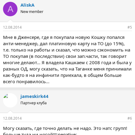
AliskA
A
New member
12.08.2014
#5
Мне в Дженсере, где я покупала новую Кошку попался
анти-менеджер, дал платиновую карту на ТО (до 15%),
т.е. только на работы и сказал, что можно сэкономить на
ТО покупая (в последствии) свои зап.части, так говорит
многие делают... Я владела Кашкаем с 2008 года и была у
разных ОД, могу сказать, что на Таганке меня принимали
как-будто я на инфинити приехала, в общем больше
всего понравилось...
jameskirk44
Партнер клуба
12.08.2014
#6
Могу сказать, где точно делать не надо. Это натс групп!
больше туда ни ногой!!!:negative: