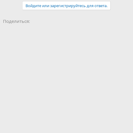
Войдите или зарегистрируйтесь для ответа.
Facebook
LinkedIn
Pinterest
WhatsApp
Электронная почта
Поделиться: