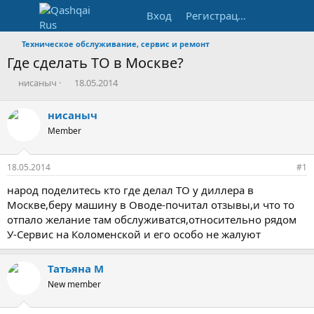
Вход
Регистрация
Техническое обслуживание, сервис и ремонт
Где сделать ТО в Москве?
А
Д
нисаныч
18.05.2014
в
а
т
т
нисаныч
о
а
Member
р
н
т
а
е
ч
18.05.2014
#1
м
а
ы
л
народ поделитесь кто где делал ТО у диллера в
а
Москве,беру машину в Оводе-почитал отзывы,и что то
отпало желание там обслуживатся,относительно рядом
У-Сервис на Коломенской и его особо не жалуют
Татьяна М
New member