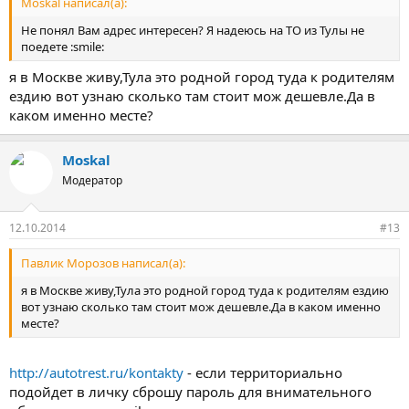
Moskal написал(а):
Не понял Вам адрес интересен? Я надеюсь на ТО из Тулы не
поедете :smile:
я в Москве живу,Тула это родной город туда к родителям
ездию вот узнаю сколько там стоит мож дешевле.Да в
каком именно месте?
Moskal
Модератор
12.10.2014
#13
Павлик Морозов написал(а):
я в Москве живу,Тула это родной город туда к родителям ездию
вот узнаю сколько там стоит мож дешевле.Да в каком именно
месте?
http://autotrest.ru/kontakty
- если территориально
подойдет в личку сброшу пароль для внимательного