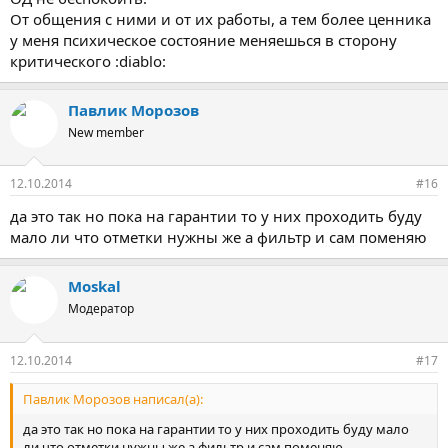
От общения с ними и от их работы, а тем более ценника
у меня психическое состояние меняешься в сторону
критического :diablo:
Павлик Морозов
New member
12.10.2014
#16
да это так но пока на гарантии то у них проходить буду
мало ли что отметки нужны же а фильтр и сам поменяю
Moskal
Модератор
12.10.2014
#17
Павлик Морозов написал(а):
да это так но пока на гарантии то у них проходить буду мало
ли что отметки нужны же а фильтр и сам поменяю