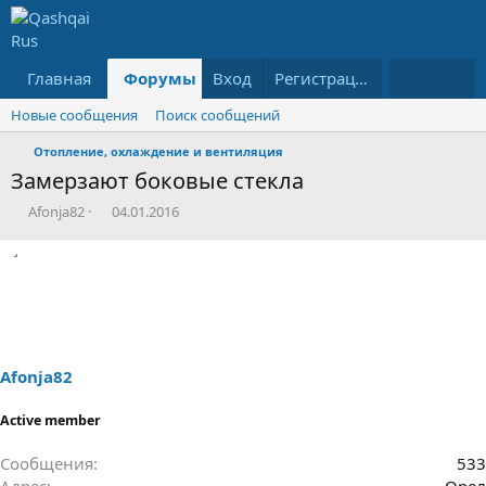
Главная
Форумы
Вход
Что нового?
Регистрация
Ресурсы
Новые сообщения
Поиск сообщений
Отопление, охлаждение и вентиляция
Замерзают боковые стекла
А
Д
Afonja82
04.01.2016
в
а
т
т
о
а
р
н
т
а
е
ч
м
а
ы
л
Afonja82
а
Active member
Сообщения
533
Адрес
Орел