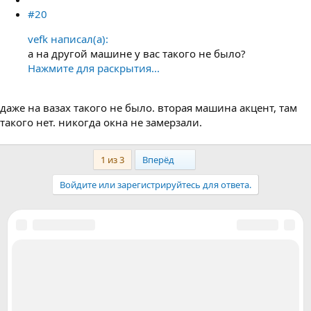
#20
vefk написал(а):
а на другой машине у вас такого не было?
Нажмите для раскрытия...
даже на вазах такого не было. вторая машина акцент, там
такого нет. никогда окна не замерзали.
Last
1 из 3
Вперёд
Войдите или зарегистрируйтесь для ответа.
Поделиться:
Facebook
LinkedIn
Pinterest
WhatsApp
Электронная почта
Поделиться
Ссылка