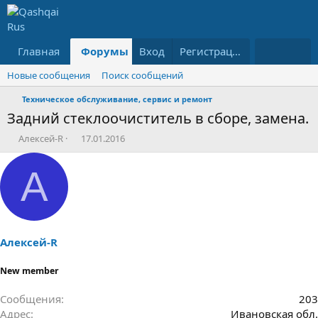
Главная
Форумы
Вход
Что нового?
Регистрация
Ресурсы
Новые сообщения
Поиск сообщений
Техническое обслуживание, сервис и ремонт
Задний стеклоочиститель в сборе, замена.
А
Д
Алексей-R
17.01.2016
в
а
т
т
А
о
а
р
н
т
а
е
ч
м
а
ы
л
Алексей-R
а
New member
Сообщения
203
Адрес
Ивановская обл.