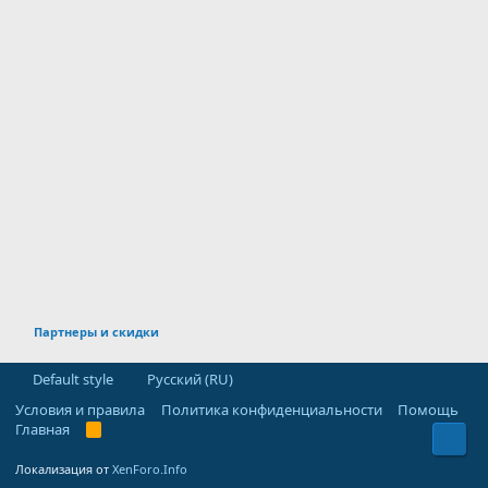
Партнеры и скидки
Default style
Русский (RU)
Условия и правила
Политика конфиденциальности
Помощь
Главная
R
Свер
S
S
Локализация от
XenForo.Info