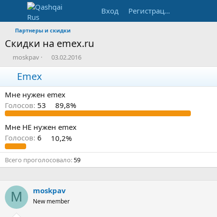
Вход
Регистрация
Партнеры и скидки
Скидки на emex.ru
А
Д
moskpav
03.02.2016
в
а
т
Emex
т
о
а
р
н
Мне нужен emex
т
а
Голосов:
53
89,8%
е
ч
м
а
ы
л
Мне НЕ нужен emex
а
Голосов:
6
10,2%
Всего проголосовало
59
moskpav
M
New member