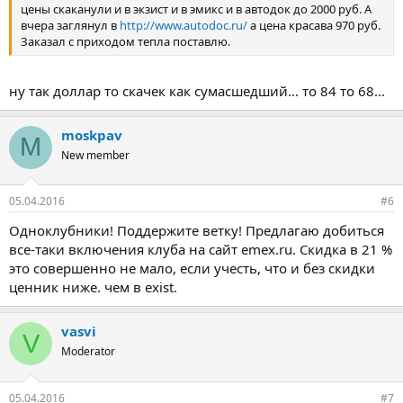
цены скаканули и в экзист и в эмикс и в автодок до 2000 руб. А
вчера заглянул в
http://www.autodoc.ru/
а цена красава 970 руб.
Заказал с приходом тепла поставлю.
ну так доллар то скачек как сумасшедший... то 84 то 68...
moskpav
M
New member
05.04.2016
#6
Одноклубники! Поддержите ветку! Предлагаю добиться
все-таки включения клуба на сайт emex.ru. Скидка в 21 %
это совершенно не мало, если учесть, что и без скидки
ценник ниже. чем в exist.
vasvi
V
Moderator
05.04.2016
#7