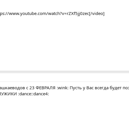
tps://www.youtube.com/watch?v=rZXf5jj0zec[/video]
ашкаеводов с 23 ФЕВРАЛЯ :wink: Пусть у Вас всегда будет по
УЖИКИ :dance::dance4: