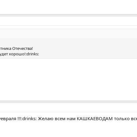
тника Отечества!
будет хорошо!:drinks:
раля !!!:drinks: Желаю всем нам КАШКАЕВОДАМ только всег