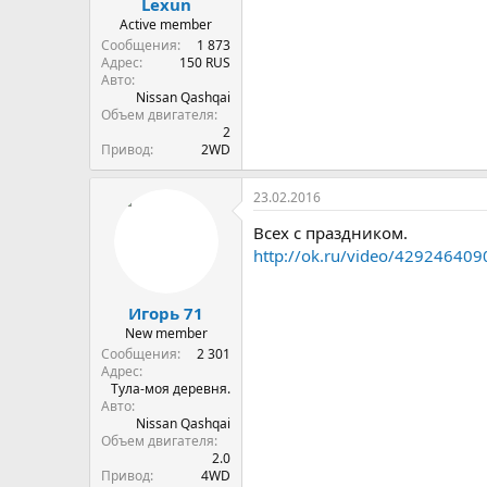
Lexun
Active member
Сообщения
1 873
Адрес
150 RUS
Авто
Nissan Qashqai
Объем двигателя
2
Привод
2WD
23.02.2016
Всех с праздником.
http://ok.ru/video/429246409
Игорь 71
New member
Сообщения
2 301
Адрес
Тула-моя деревня.
Авто
Nissan Qashqai
Объем двигателя
2.0
Привод
4WD