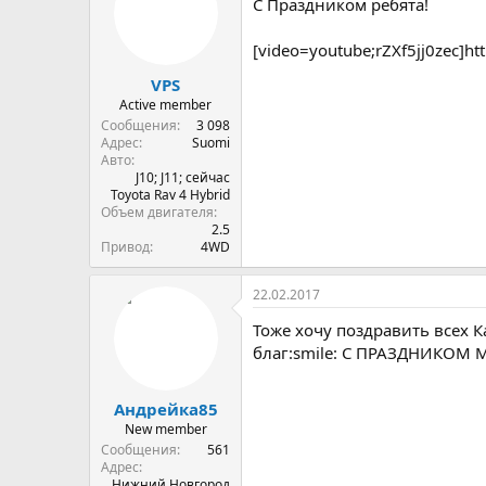
С Праздником ребята!
[video=youtube;rZXf5jj0zec]ht
VPS
Active member
Сообщения
3 098
Адрес
Suomi
Авто
J10; J11; сейчас
Toyota Rav 4 Hybrid
Объем двигателя
2.5
Привод
4WD
22.02.2017
Тоже хочу поздравить всех К
благ:smile: С ПРАЗДНИКОМ М
Андрейка85
New member
Сообщения
561
Адрес
Нижний Новгород