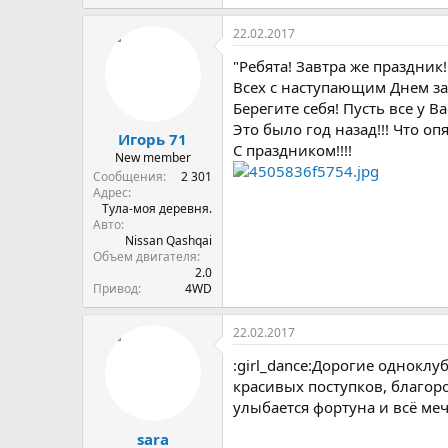
22.02.2017
"Ребята! Завтра же праздник!
Всех с наступающим Днем з
Берегите себя! Пусть все у В
Это было год назад!!! Что оп
Игорь 71
С праздником!!!!
New member
Сообщения
2 301
Адрес
Тула-моя деревня.
Авто
Nissan Qashqai
Объем двигателя
2.0
Привод
4WD
22.02.2017
:girl_dance:Дорогие одноклу
красивых поступков, благоро
улыбается фортуна и всё меч
sara