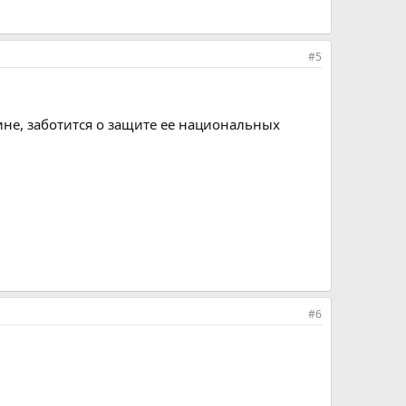
#5
ине, заботится о защите ее национальных
#6