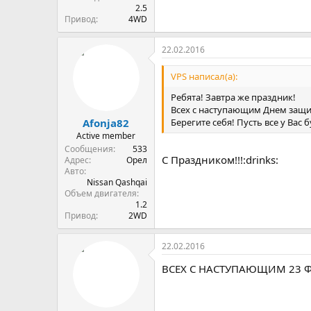
2.5
Привод
4WD
22.02.2016
VPS написал(а):
Ребята! Завтра же праздник!
Всех с наступающим Днем защи
Берегите себя! Пусть все у Вас 
Afonja82
Active member
Сообщения
533
C Праздником!!!:drinks:
Адрес
Орел
Авто
Nissan Qashqai
Объем двигателя
1.2
Привод
2WD
22.02.2016
ВСЕХ С НАСТУПАЮЩИМ 23 Фев