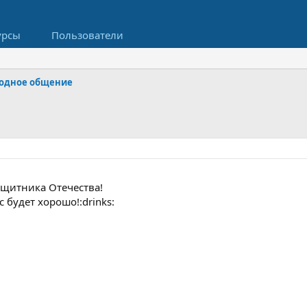
урсы
Пользователи
одное общение
ащитника Отечества!
с будет хорошо!:drinks: