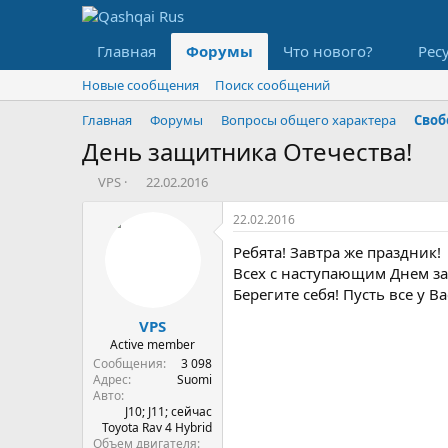
Главная
Форумы
Что нового?
Рес
Новые сообщения
Поиск сообщений
Главная
Форумы
Вопросы общего характера
Своб
День защитника Отечества!
А
Д
VPS
22.02.2016
в
а
т
т
22.02.2016
о
а
Ребята! Завтра же праздник!
р
н
т
а
Всех с наступающим Днем з
е
ч
Берегите себя! Пусть все у Ва
м
а
VPS
ы
л
а
Active member
Сообщения
3 098
Адрес
Suomi
Авто
J10; J11; сейчас
Toyota Rav 4 Hybrid
Объем двигателя