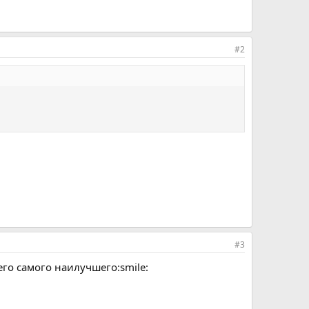
#2
#3
о самого наилучшего:smile: