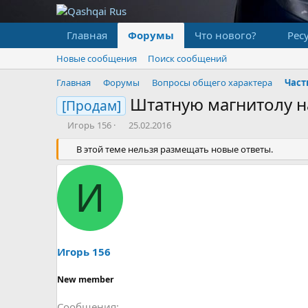
Главная
Форумы
Что нового?
Рес
Новые сообщения
Поиск сообщений
Главная
Форумы
Вопросы общего характера
Част
Штатную магнитолу н
[Продам]
А
Д
Игорь 156
25.02.2016
в
а
т
В этой теме нельзя размещать новые ответы.
т
о
а
р
н
И
т
а
е
ч
м
а
ы
л
а
Игорь 156
New member
Сообщения