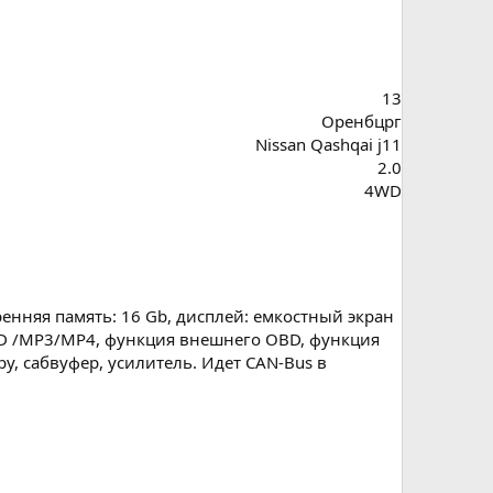
13
Оренбцрг
Nissan Qashqai j11
2.0
4WD
енняя память: 16 Gb, дисплей: емкостный экран
DVD /MP3/MP4, функция внешнего OBD, функция
у, сабвуфер, усилитель. Идет CAN-Bus в