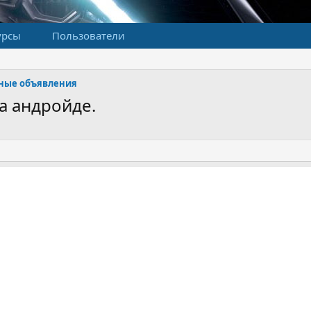
урсы
Пользователи
ные объявления
а андройде.