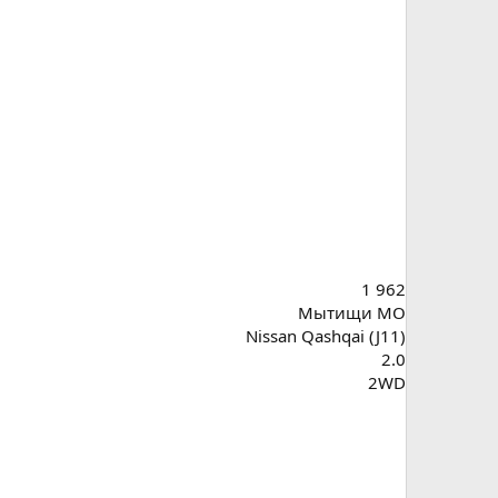
1 962
Мытищи МО
Nissan Qashqai (J11)
2.0
2WD