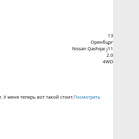
13
Оренбцрг
Nissan Qashqai j11
2.0
4WD
 У меня теперь вот такой стоит.
Посмотреть