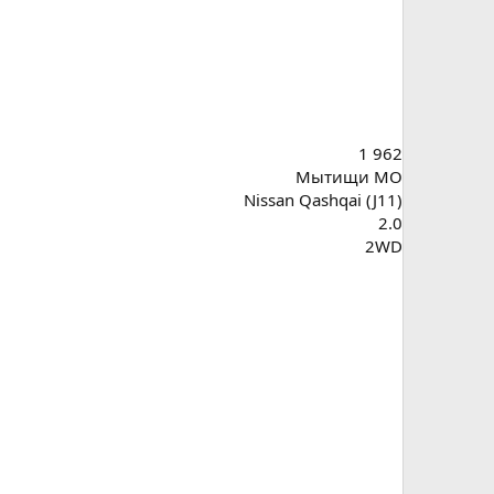
1 962
Мытищи МО
Nissan Qashqai (J11)
2.0
2WD