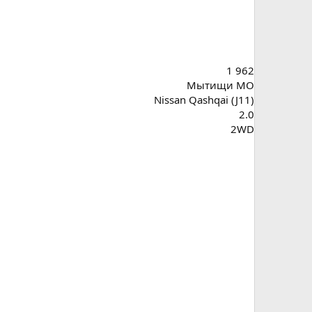
1 962
Мытищи МО
Nissan Qashqai (J11)
2.0
2WD