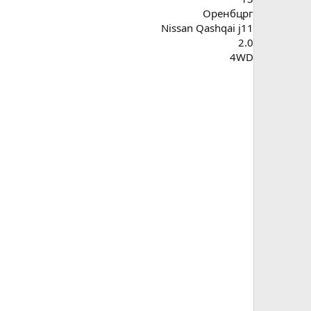
Оренбцрг
Nissan Qashqai j11
2.0
4WD