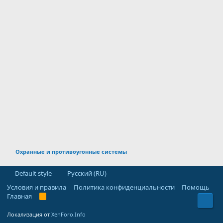
Охранные и противоугонные системы
Default style
Русский (RU)
Условия и правила
Политика конфиденциальности
Помощь
Главная
R
Свер
S
S
Локализация от
XenForo.Info