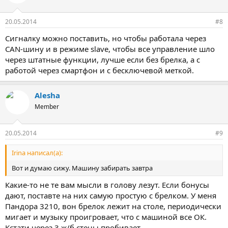
20.05.2014
#8
Сигналку можно поставить, но чтобы работала через
CAN-шину и в режиме slave, чтобы все управление шло
через штатные функции, лучше если без брелка, а с
работой через смартфон и с бесключевой меткой.
Alesha
Member
20.05.2014
#9
Irina написал(а):
Вот и думаю сижу. Машину забирать завтра
Какие-то не те вам мысли в голову лезут. Если бонусы
дают, поставте на них самую простую с брелком. У меня
Пандора 3210, вон брелок лежит на столе, периодически
мигает и музыку проигровает, что с машиной все ОК.
Кстати через 3 ж/б стены пробивает.