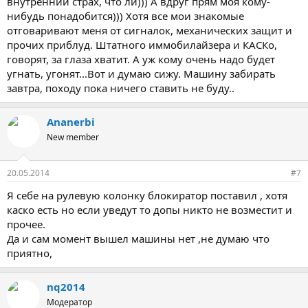
внутренний страх, что ли))) А вдруг прям моя кому-
нибудь понадобится))) Хотя все мои знакомые
отговаривают меня от сигналок, механических защит и
прочих приблуд. Штатного иммобилайзера и КАСКо,
говорят, за глаза хватит. А уж кому очень надо будет
угнать, угонят...Вот и думаю сижу. Машину забирать
завтра, походу пока ничего ставить не буду..
Ananerbi
New member
20.05.2014
#7
Я себе на рулевую колонку блокиратор поставил , хотя
каско есть но если уведут то допы никто не возместит и
прочее.
Да и сам момент вышел машины нет ,не думаю что
приятно,
nq2014
Модератор