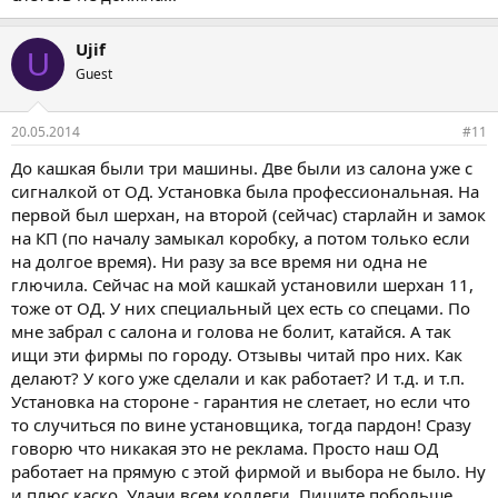
Ujif
U
Guest
20.05.2014
#11
До кашкая были три машины. Две были из салона уже с
сигналкой от ОД. Установка была профессиональная. На
первой был шерхан, на второй (сейчас) старлайн и замок
на КП (по началу замыкал коробку, а потом только если
на долгое время). Ни разу за все время ни одна не
глючила. Сейчас на мой кашкай установили шерхан 11,
тоже от ОД. У них специальный цех есть со спецами. По
мне забрал с салона и голова не болит, катайся. А так
ищи эти фирмы по городу. Отзывы читай про них. Как
делают? У кого уже сделали и как работает? И т.д. и т.п.
Установка на стороне - гарантия не слетает, но если что
то случиться по вине установщика, тогда пардон! Сразу
говорю что никакая это не реклама. Просто наш ОД
работает на прямую с этой фирмой и выбора не было. Ну
и плюс каско. Удачи всем коллеги. Пишите побольше