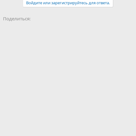
Войдите или зарегистрируйтесь для ответа.
Facebook
LinkedIn
Pinterest
WhatsApp
Электронная почта
Ссылка
Поделиться: