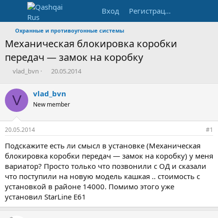
Вход
Регистрация
Охранные и противоугонные системы
Механическая блокировка коробки
передач — замок на коробку
А
Д
vlad_bvn
20.05.2014
в
а
т
т
vlad_bvn
V
о
а
New member
р
н
т
а
е
ч
20.05.2014
#1
м
а
ы
л
Подскажите есть ли смысл в установке (Механическая
а
блокировка коробки передач — замок на коробку) у меня
вариатор? Просто только что позвонили с ОД и сказали
что поступили на новую модель кашкая .. стоимость с
установкой в районе 14000. Помимо этого уже
установил StarLine E61