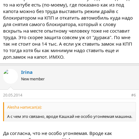
то на ютубе есть (по-моему), где показано как из под
капота можно без труда выставить режим драйв с
блокиратором на КПП и откатить автомобиль куда надо
для снятия самого блокиратора, который к слову
вскрыть на месте опытному человеку тоже не составит
труда. Это скорее защита совсем уж от "дурака". По мне
так не стоит она 14 тыс. А если уж ставить замок на КПП
то тогда хотя бы как минимум надо ставить еще и
доп.замок на капот. ИМХО.
Irina
New member
20.05.2014
#6
Alesha написал(а):
А с чем это связано, вроде Кашкай не особо угоняемая машина.
Да согласна, что не особо угоняемая. Вроде как