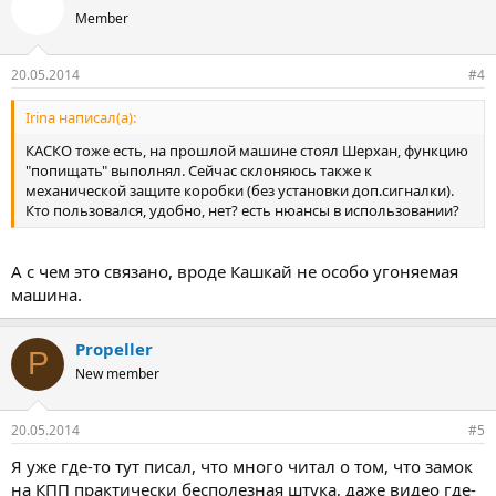
Member
20.05.2014
#4
Irina написал(а):
КАСКО тоже есть, на прошлой машине стоял Шерхан, функцию
"попищать" выполнял. Сейчас склоняюсь также к
механической защите коробки (без установки доп.сигналки).
Кто пользовался, удобно, нет? есть нюансы в использовании?
А с чем это связано, вроде Кашкай не особо угоняемая
машина.
Propeller
P
New member
20.05.2014
#5
Я уже где-то тут писал, что много читал о том, что замок
на КПП практически бесполезная штука, даже видео где-