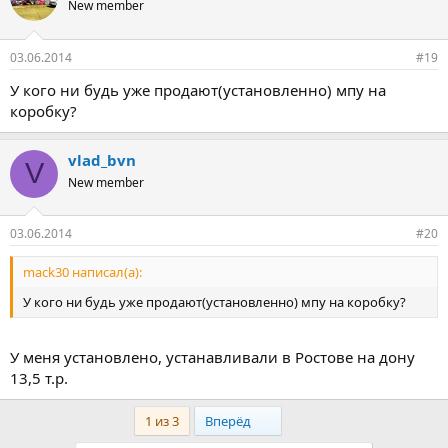
New member
03.06.2014
#19
У кого ни будь уже продают(установленно) мпу на
коробку?
vlad_bvn
V
New member
03.06.2014
#20
mack30 написал(а):
У кого ни будь уже продают(установленно) мпу на коробку?
У меня установлено, устанавливали в Ростове на дону
13,5 т.р.
Last
1 из 3
Вперёд