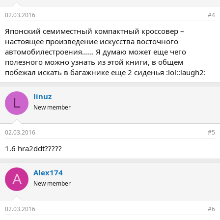
02.03.2016
#4
Японский семиместный компактный кроссовер –
настоящее произведение искусства восточного
автомобилестроения...... Я думаю может еще чего
полезного можно узнать из этой книги, в общем
побежал искать в багажнике еще 2 сиденья :lol::laugh2:
linuz
L
New member
02.03.2016
#5
1.6 hra2ddt?????
Alex174
A
New member
02.03.2016
#6