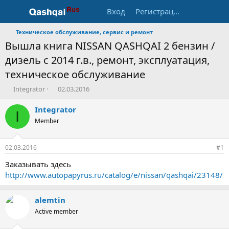
Вход
Регистрация
Техническое обслуживание, сервис и ремонт
Вышла книга NISSAN QASHQAI 2 бензин /
дизель с 2014 г.в., ремонт, эксплуатация,
техническое обслуживание
А
Д
Integrator
02.03.2016
в
а
т
т
Integrator
I
о
а
Member
р
н
т
а
е
ч
02.03.2016
#1
м
а
ы
л
Заказывать здесь
а
http://www.autopapyrus.ru/catalog/e/nissan/qashqai/23148/
alemtin
Active member