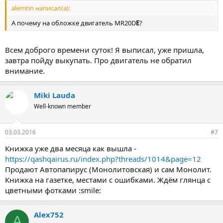
alemtin написал(а):
А почему на обложке двигатель MR20D
E
?
Всем доброго времени суток! Я выписал, уже пришла,
завтра пойду выкупать. Про двигатель не обратил
внимание.
Miki Lauda
Well-known member
03.03.2016
#7
Книжка уже два месяца как вышла -
https://qashqairus.ru/index.php?threads/1014&page=12
Продают Автопапирус (Монолитовская) и сам Монолит.
Книжка на газетке, местами с ошибками. Ждём глянца с
цветными фотками :smile:
Alex752
A