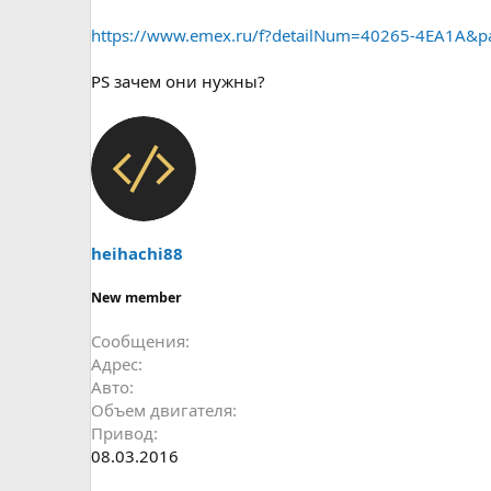
https://www.emex.ru/f?detailNum=40265-4EA1A&p
PS зачем они нужны?
heihachi88
New member
Сообщения
Адрес
Авто
Объем двигателя
Привод
08.03.2016