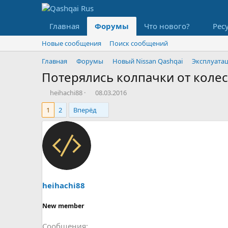
Главная
Форумы
Что нового?
Рес
Новые сообщения
Поиск сообщений
Главная
Форумы
Новый Nissan Qashqai
Эксплуата
Потерялись колпачки от колес
А
Д
heihachi88
08.03.2016
в
а
1
2
Вперёд
т
т
о
а
р
н
т
а
е
ч
м
а
ы
л
а
heihachi88
New member
Сообщения