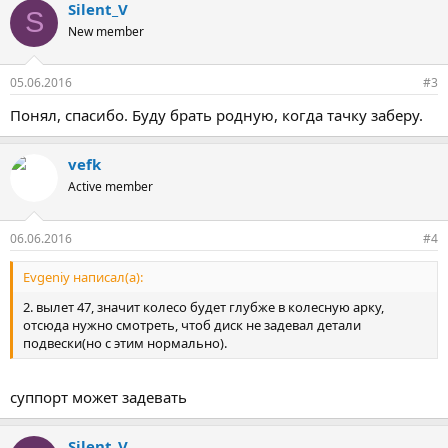
Silent_V
S
New member
05.06.2016
#3
Понял, спасибо. Буду брать родную, когда тачку заберу.
vefk
Active member
06.06.2016
#4
Evgeniy написал(а):
2. вылет 47, значит колесо будет глубже в колесную арку,
отсюда нужно смотреть, чтоб диск не задевал детали
подвески(но с этим нормально).
суппорт может задевать
Silent_V