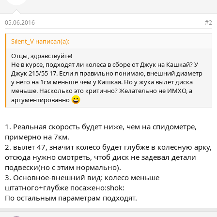
05.06.2016
#2
Silent_V написал(а):
Отцы, здравствуйте!
Не в курсе, подходят ли колеса в сборе от Джук на Кашкай? У
Джук 215/55 17. Если я правильно понимаю, внешний диаметр
у него на 1см меньше чем у Кашкая. Но у жука вылет диска
меньше. Насколько это критично? Желательно не ИМХО, а
аргументированно
1. Реальная скорость будет ниже, чем на спидометре,
примерно на 7км.
2. вылет 47, значит колесо будет глубже в колесную арку,
отсюда нужно смотреть, чтоб диск не задевал детали
подвески(но с этим нормально).
3. Основное-внешний вид: колесо меньше
штатного+глубже посажено:shok:
По остальным параметрам подходят.