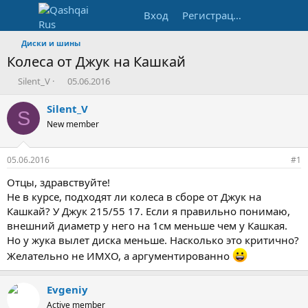
Вход
Регистрация
Диски и шины
Колеса от Джук на Кашкай
А
Д
Silent_V
05.06.2016
в
а
т
т
Silent_V
S
о
а
New member
р
н
т
а
е
ч
05.06.2016
#1
м
а
ы
л
Отцы, здравствуйте!
а
Не в курсе, подходят ли колеса в сборе от Джук на
Кашкай? У Джук 215/55 17. Если я правильно понимаю,
внешний диаметр у него на 1см меньше чем у Кашкая.
Но у жука вылет диска меньше. Насколько это критично?
Желательно не ИМХО, а аргументированно
Evgeniy
Active member