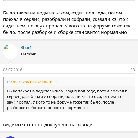
полицейских и в других случаях (и то через раз как-то).
Когда пассажира нет - не щелкает, по-этому найти источник
Было такое на водительском, ездил пол года, потом
очень сложно - нужен вес на сидении и нагрузки в
поехал в сервис, разобрали и собрали, сказали хз что с
невяясненных направлениях.
сиденьем, но звук пропал. У кого то на форуме тоже так
было, после разборке и сборке становится нормально
Двигали сидение вперед-назад - ситуация не меняется.
Откидывали спинку туда-сюда - ситуация не меняется.
А вот при подъеме сидения вверх - кажется щелчок пропадает
Gra4
(наверное опять на полгода).
Member
Однако ездить с поднятым сидением неудобно.
Может кто сталкивался с подобным звуком?
08.07.2016
#3
Звук не от проводов, не звонкий, не глухой (средний), даже не
знаю как его охарактеризовать.
mr.morozov написал(а):
На попытки "поерзать на кресле в разных направлениях" не
проявляется.
Было такое на водительском, ездил пол года, потом поехал в
сервис, разобрали и собрали, сказали хз что с сиденьем, но
Не знаю есть ли смысл ехать с этим в сервис - не уверен что
звук пропал. У кого то на форуме тоже так было, после
щелчки они вообще "услышат", а если услышат - то наверняка
разборке и сборке становится нормально
"не относится к неисправности, отвалится - приезжайте".
Если не найду причину, съезжу в сервис, конечно, но только
когда "остыну" - сегодня обнаружил что панель под рулем они
видимо что-то не докручено на заводе...
мне посадили на термоклей, видимо сломали что-то.