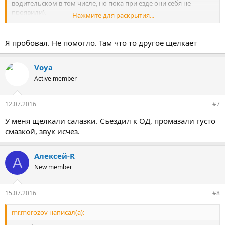
водительском в том числе, но пока при езде они себя не
проявили).
Нажмите для раскрытия...
Пока не придумал что с ними делать - пробовал вставить что-
нибудь изнутри чтобы надавить на крючок - но подручные
средства не держатся там (выпадают при посадке-высадке).
Я пробовал. Не помогло. Там что то другое щелкает
Возможно штатно там надето что-то пластиковое, что быстро
стирается и крючок попадает металлом на металл - без
разборки сидения непонятно.
Voya
Active member
12.07.2016
#7
У меня щелкали салазки. Съездил к ОД, промазали густо
смазкой, звук исчез.
Алексей-R
А
New member
15.07.2016
#8
mr.morozov написал(а):