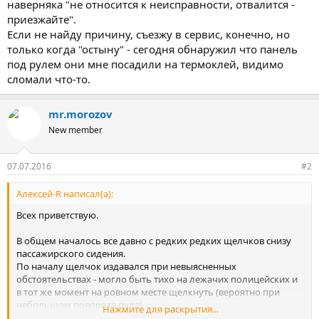
наверняка "не относится к неисправности, отвалится -
приезжайте".
Если не найду причину, съезжу в сервис, конечно, но
только когда "остыну" - сегодня обнаружил что панель
под рулем они мне посадили на термоклей, видимо
сломали что-то.
mr.morozov
New member
07.07.2016
#2
Алексей-R написал(а):
Всех приветствую.
В общем началось все давно с редких редких щелчков снизу
пассажирского сидения.
По началу щелчок издавался при невыясненных
обстоятельствах - могло быть тихо на лежачих полицейских и
в тот же момент на ровном месте щелкнуть (вероятно при
небольшом повороте руля).
Нажмите для раскрытия...
Сейчас (спустя время) все стало намного хуже - щелкает и на