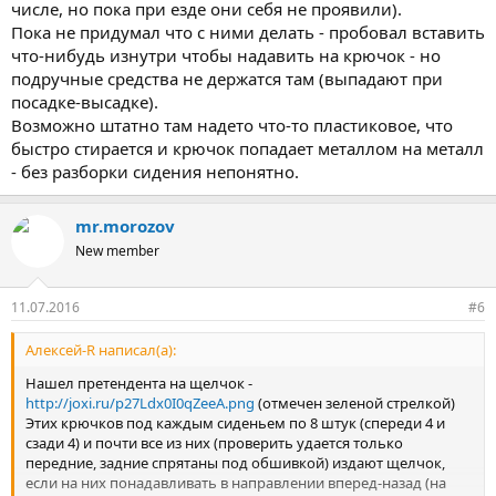
числе, но пока при езде они себя не проявили).
Пока не придумал что с ними делать - пробовал вставить
что-нибудь изнутри чтобы надавить на крючок - но
подручные средства не держатся там (выпадают при
посадке-высадке).
Возможно штатно там надето что-то пластиковое, что
быстро стирается и крючок попадает металлом на металл
- без разборки сидения непонятно.
mr.morozov
New member
11.07.2016
#6
Алексей-R написал(а):
Нашел претендента на щелчок -
http://joxi.ru/p27Ldx0I0qZeeA.png
(отмечен зеленой стрелкой)
Этих крючков под каждым сиденьем по 8 штук (спереди 4 и
сзади 4) и почти все из них (проверить удается только
передние, задние спрятаны под обшивкой) издают щелчок,
если на них понадавливать в направлении вперед-назад (на