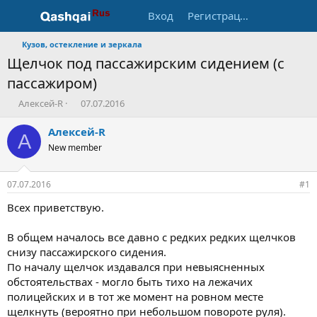
Вход
Регистрация
Кузов, остекление и зеркала
Щелчок под пассажирским сидением (с
пассажиром)
А
Д
Алексей-R
07.07.2016
в
а
т
т
Алексей-R
А
о
а
New member
р
н
т
а
е
ч
07.07.2016
#1
м
а
ы
л
Всех приветствую.
а
В общем началось все давно с редких редких щелчков
снизу пассажирского сидения.
По началу щелчок издавался при невыясненных
обстоятельствах - могло быть тихо на лежачих
полицейских и в тот же момент на ровном месте
щелкнуть (вероятно при небольшом повороте руля).