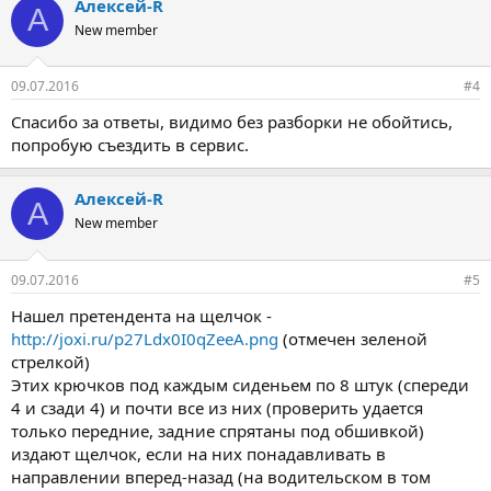
Алексей-R
А
New member
09.07.2016
#4
Спасибо за ответы, видимо без разборки не обойтись,
попробую съездить в сервис.
Алексей-R
А
New member
09.07.2016
#5
Нашел претендента на щелчок -
http://joxi.ru/p27Ldx0I0qZeeA.png
(отмечен зеленой
стрелкой)
Этих крючков под каждым сиденьем по 8 штук (спереди
4 и сзади 4) и почти все из них (проверить удается
только передние, задние спрятаны под обшивкой)
издают щелчок, если на них понадавливать в
направлении вперед-назад (на водительском в том