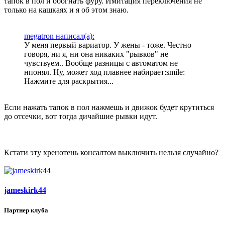
тапок в пол и обогнать фуру. Имитация переключения не
только на кашкаях и я об этом знаю.
megatron написал(а):
У меня первый вариатор. У жены - тоже. Честно
говоря, ни я, ни она никаких "рывков" не
чувствуем.. Вообще разницы с автоматом не
нпонял. Ну, может ход плавнее набирает:smile:
Нажмите для раскрытия...
Если нажать тапок в пол нажмешь и движок будет крутиться
до отсечки, вот тогда дичайшие рывки идут.
Кстати эту хренотень консалтом выключить нельзя случайно?
jameskirk44
Партнер клуба