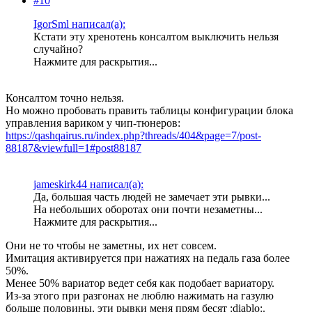
#10
IgorSml написал(а):
Кстати эту хренотень консалтом выключить нельзя
случайно?
Нажмите для раскрытия...
Консалтом точно нельзя.
Но можно пробовать править таблицы конфигурации блока
управления вариком у чип-тюнеров:
https://qashqairus.ru/index.php?threads/404&page=7/post-
88187&viewfull=1#post88187
jameskirk44 написал(а):
Да, большая часть людей не замечает эти рывки...
На небольших оборотах они почти незаметны...
Нажмите для раскрытия...
Они не то чтобы не заметны, их нет совсем.
Имитация активируется при нажатиях на педаль газа более
50%.
Менее 50% вариатор ведет себя как подобает вариатору.
Из-за этого при разгонах не люблю нажимать на газулю
больше половины, эти рывки меня прям бесят :diablo:.