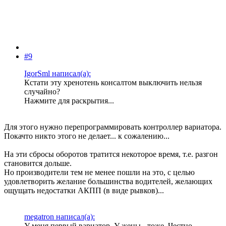
#9
IgorSml написал(а):
Кстати эту хренотень консалтом выключить нельзя
случайно?
Нажмите для раскрытия...
Для этого нужно перепрограммировать контроллер вариатора.
Покачто никто этого не делает... к сожалению...
На эти сбросы оборотов тратится некоторое время, т.е. разгон
становится дольше.
Но производители тем не менее пошли на это, с целью
удовлетворить желание большинства водителей, желающих
ощущать недостатки АКПП (в виде рывков)...
megatron написал(а):
У меня первый вариатор. У жены - тоже. Честно