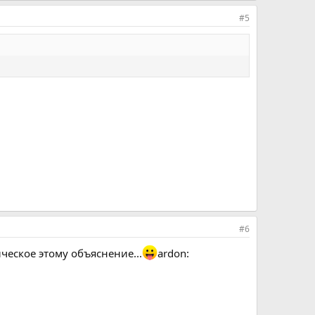
#5
#6
ческое этому объяснение...
ardon: