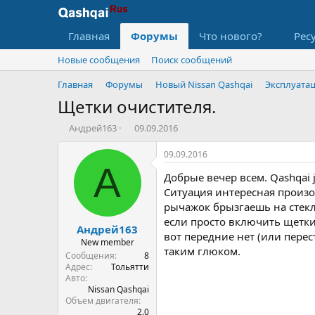
Главная
Форумы
Что нового?
Рес
Новые сообщения
Поиск сообщений
Главная
Форумы
Новый Nissan Qashqai
Эксплуата
Щетки очистителя.
А
Д
Андрей163
09.09.2016
в
а
т
т
09.09.2016
о
а
А
Добрые вечер всем. Qashqai 
р
н
т
а
Ситуация интересная произо
е
ч
рычажок брызгаешь на стекл
м
а
если просто включить щетки 
Андрей163
ы
л
вот передние нет (или пере
а
New member
таким глюком.
Сообщения
8
Адрес
Тольятти
Авто
Nissan Qashqai
Объем двигателя
2.0