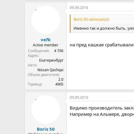
09.09.2016
Boris 50 написал(а):
Именно так и должно быть. :yes
vefk
на пред кашкае срабатывали
Active member
Сообщения
4 706
Адрес
Екатеринбург
Авто
Nissan Qashqai
Объем двигателя
2.0
Привод
4WD
09.09.2016
Видимо производитель заклад
Например на Альмере, дворн
Boris 50