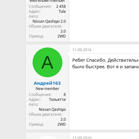
Well-known member
Сообщения
2 458
Адрес
Tula
Авто
Nissan Qashqai 2.0
Объем двигателя
2.0
Привод
2WD
11.09.2016
А
Ребят Спасибо. Действитель
было быстрее. Вот я и запан
Андрей163
New member
Сообщения
8
Адрес
Тольятти
Авто
Nissan Qashqai
Объем двигателя
2.0
Привод
2WD
11.09.2016