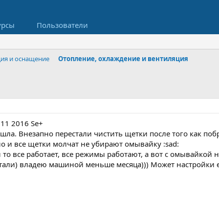
урсы
Пользователи
ция и оснащение
Отопление, охлаждение и вентиляция
j11 2016 Se+
шла. Внезапно перестали чистить щетки после того как по
о и все щетки молчат не убирают омывайку :sad:
то все работает, все режимы работают, а вот с омывайкой н
стали) владею машиной меньше месяца))) Может настройки е