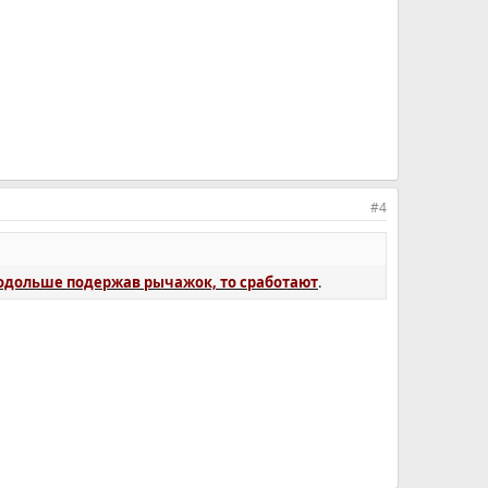
#4
подольше подержав рычажок, то сработают
.