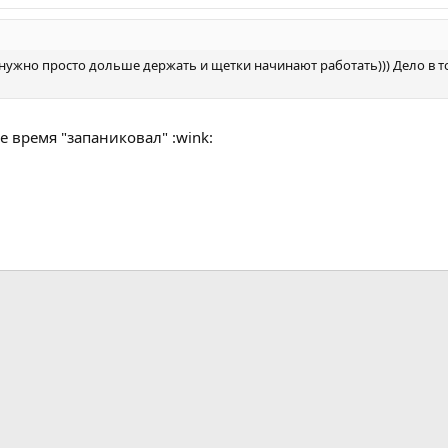
 нужно просто дольше держать и щетки начинают работать))) Дело в то
е время "запаниковал" :wink:
почта