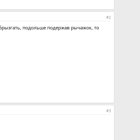
#2
побрызгать, подольше подержав рычажок, то
#3