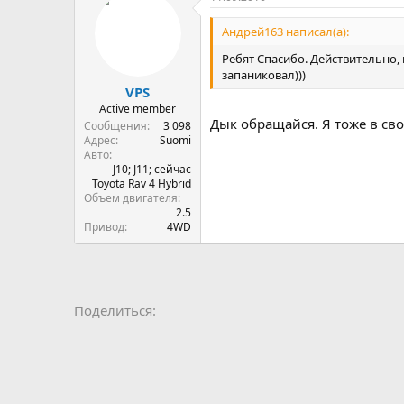
Андрей163 написал(а):
Ребят Спасибо. Действительно,
запаниковал)))
VPS
Active member
Дык обращайся. Я тоже в сво
Сообщения
3 098
Адрес
Suomi
Авто
J10; J11; сейчас
Toyota Rav 4 Hybrid
Объем двигателя
2.5
Привод
4WD
Facebook
LinkedIn
Pinterest
WhatsApp
Электронная 
Ссылка
Поделиться: