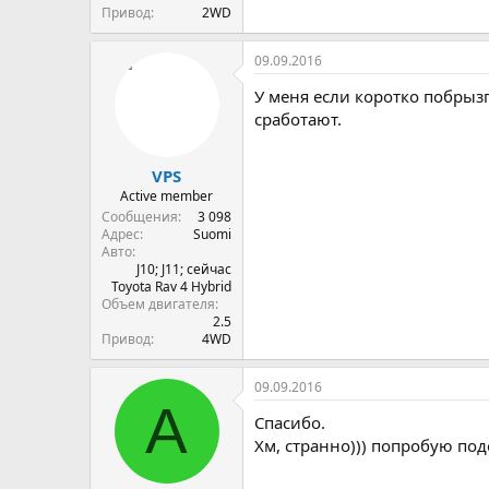
Привод
2WD
09.09.2016
У меня если коротко побрызг
сработают.
VPS
Active member
Сообщения
3 098
Адрес
Suomi
Авто
J10; J11; сейчас
Toyota Rav 4 Hybrid
Объем двигателя
2.5
Привод
4WD
09.09.2016
А
Спасибо.
Хм, странно))) попробую по