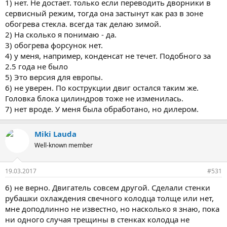
1) нет. Не достает. только если переводить дворники в
интересующей комплектации его не увидел-для старших
сервисный режим, тогда она застынут как раз в зоне
комплектаций?
обогрева стекла. всегда так делаю зимой.
6)проблема тонких стенок на головке блока решена?
2) На сколько я понимаю - да.
7)дно обрабатывают антикоррозийкой с завода?
Прошу не кидаться тапками, заранее всех благодарю,кто
3) обогрева форсунок нет.
ответит по теме поста.
4) у меня, например, конденсат не течет. Подобного за
2.5 года не было
5) Это версия для европы.
6) не уверен. По кострукции двиг остался таким же.
Головка блока цилиндров тоже не изменилась.
7) нет вроде. У меня была обработано, но дилером.
Miki Lauda
Well-known member
19.03.2017
#531
6) не верно. Двигатель совсем другой. Сделали стенки
рубашки охлаждения свечного колодца толще или нет,
мне доподлинно не известно, но насколько я знаю, пока
ни одного случая трещины в стенках колодца не