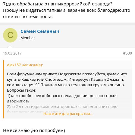
7)дно обрабатывают антикоррозийкой с завода?
Прошу не кидаться тапками, заранее всех благодарю,кто
ответит по теме поста.
Семен Семеныч
С
Member
19.03.2017
#530
Alex157 написал(а):
Всем форумчанам привет! Подскажите пожалуйста, думаю что
купить-Кашкай или Спортейдж. Интересует Кашкай 2 л,мкпп,
комплектация SE.Почитал много тем,голова кругом конечно.
Вопросы такие:
1)электрообогрев лобового стекла достает до зоны покоя
дворников?
2)на 2 л нет гидрокомпенсаторов как я понял-значит надо
будет регулировать клапаны?
Нажмите для раскрытия...
3)есть ли обогрев форсунок омывателя-из разговора с
менеджером не удалось выяснить
4)подтекание конденсата с потолка-массовое явление?
Не все знаю ,но попробуем)
5)видел на фотографиях 2-уровневый пол в багажнике,в