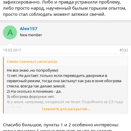
зафиксированно. Либо и правда устранили проблему,
либо просто народ, наученный былым горьким опытом,
просто стал соблюдать момент затяжки свечей.
Alex157
A
New member
19.03.2017
#532
Семен Семеныч написал(а):
Не все знаю ,но попробуем)
1) нет. Не достает. только если переводить дворники в
сервисный режим, тогда она застынут как раз в зоне обогрева
стекла. всегда так делаю зимой.
2) На сколько я понимаю - да.
3) обогрева форсунок нет.
4) у меня, например, конденсат не течет. Подобного за 2.5 года
не было
Нажмите для раскрытия...
5) Это версия для европы.
6) не уверен. По кострукции двиг остался таким же. Головка
блока цилиндров тоже не изменилась.
Спасибо большое, пункты 1 и 2 особенно интересны:
7) нет вроде. У меня была обработано, но дилером.
если с пунктом 1 можно попытаться что-то сделать