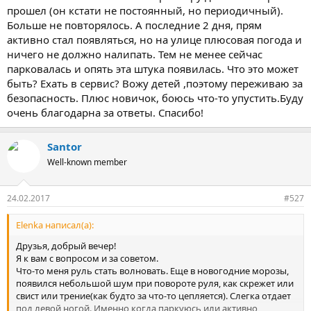
прошел (он кстати не постоянный, но периодичный).
Больше не повторялось. А последние 2 дня, прям
активно стал появляться, но на улице плюсовая погода и
ничего не должно налипать. Тем не менее сейчас
парковалась и опять эта штука появилась. Что это может
быть? Ехать в сервис? Вожу детей ,поэтому переживаю за
безопасность. Плюс новичок, боюсь что-то упустить.Буду
очень благодарна за ответы. Спасибо!
Santor
Well-known member
24.02.2017
#527
Elenka написал(а):
Друзья, добрый вечер!
Я к вам с вопросом и за советом.
Что-то меня руль стать волновать. Еще в новогодние морозы,
появился небольшой шум при повороте руля, как скрежет или
свист или трение(как будто за что-то цепляется). Слегка отдает
под левой ногой. Именно когда паркуюсь или активно