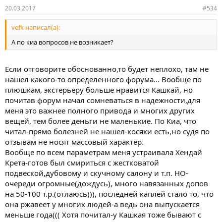
20.03.2017
#534
vefk написал(а):
А по киа вопросов не возникает?
Если отговорите обоснованно,то будет неплохо, там не
нашел какого-то определенного форума... Вообще по
плюшкам, экстерьеру больше нравится Кашкай, но
почитав форум начал сомневаться в надежности,для
меня это важнее полного привода и многих других
вещей, тем более деньги не маленькие. По Киа, что
читал-прямо болезней не нашел-косяки есть,но судя по
отзывам не носят массовый характер.
Вообще по всем параметрам меня устраивала Хендай
Крета-готов был смириться с жестковатой
подвеской,дубовому и скучному салону и т.п. НО-
очереди огромные(дождусь), много навязанных допов
на 50-100 т.р.(отлаюсь))), последней каплей стало то, что
она ржавеет у многих людей-а ведь она выпускается
меньше года((( Хотя почитал-у Кашкая тоже бывают с