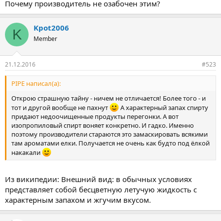
Почему производитель не озабочен этим?
Kpot2006
K
Member
21.12.2016
#523
PIPE написал(а):
Открою страшную тайну - ничем не отличается! Более того - и
тот и другой вообще не пахнут
А характерный запах спирту
придают недоочищенные продукты перегонки. А вот
изопропиловый спирт воняет конкретно. И гадко. Именно
поэтому производители стараются это замаскировать всякими
там ароматами елки. Получается не очень как будто под ёлкой
накакали
Из википедии: Внешний вид: в обычных условиях
представляет собой бесцветную летучую жидкость с
характерным запахом и жгучим вкусом.