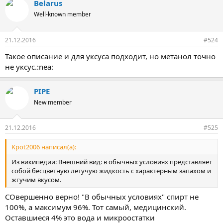
Belarus
Well-known member
21.12.2016
#524
Такое описание и для уксуса подходит, но метанол точно
не уксус.:nea:
PIPE
New member
21.12.2016
#525
Kpot2006 написал(а):
Из википедии: Внешний вид: в обычных условиях представляет
собой бесцветную летучую жидкость с характерным запахом и
жгучим вкусом.
СОвершенно верно! "В обычных условиях" спирт не
100%, а максимум 96%. Тот самый, медицинский.
Оставшиеся 4% это вода и микроостатки