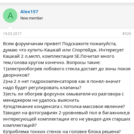
Alex157
A
New member
19.03.2017
#529
Всем форумчанам привет! Подскажите пожалуйста,
думаю что купить-Кашкай или Спортейдж. Интересует
Кашкай 2 л,мкпп, комплектация SE.Почитал много
тем,голова кругом конечно. Вопросы такие:
1)электрообогрев лобового стекла достает до зоны покоя
дворников?
2)на 2 л нет гидрокомпенсаторов как я понял-значит
надо будет регулировать клапаны?
3)есть ли обогрев форсунок омывателя-из разговора с
менеджером не удалось выяснить
4)подтекание конденсата с потолка-массовое явление?
5)видел на фотографиях 2-уровневый пол в багажнике,в
интересующей комплектации его не увидел-для старших
комплектаций?
6)проблема тонких стенок на головке блока решена?