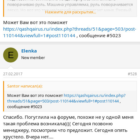
поворачиваю руль. Машина управляема, руль поворачивается
легко. Но вот это трение/легкий свист напрягает меня. Первый
Нажмите для раскрытия...
раз такое случилось в морозы. Знакомые сказали, что
возможно что-то налипло. Через пару дней этот скрежет
Может Вам вот это поможет
прошел (он кстати не постоянный, но периодичный). Больше
https://qashqairus.ru/index.php?threads/51&page=503/post-
не повторялось. А последние 2 дня, прям активно стал
110144&viewfull=1#post110144
, сообщение #5023
появляться, но на улице плюсовая погода и ничего не должно
налипать. Тем не менее сейчас парковалась и опять эта штука
появилась. Что это может быть? Ехать в сервис? Вожу детей
Elenka
E
,поэтому переживаю за безопасность. Плюс новичок, боюсь
New member
что-то упустить.Буду очень благодарна за ответы. Спасибо!
27.02.2017
#528
Santor написал(а):
Может Вам вот это поможет
https://qashqairus.ru/index.php?
threads/51&page=503/post-110144&viewfull=1#post110144
,
сообщение #5023
Спасибо. Погуглила на форуме, похоже не у одной меня
такая проблема возникала(((( Сегодня позвоню
менеджеру, посмотрим что предложит. Сегодня опять
хрустело. Вчера нет....