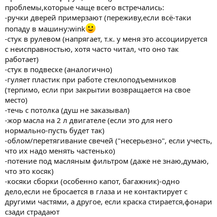
проблемы,которые чаще всего встречались:
-ручки дверей примерзают (переживу,если всё-таки
попаду в машину:wink
-стук в рулевом (напрягает, т.к. у меня это ассоциируется
с неисправностью, хотя часто читал, что оно так
работает)
-стук в подвеске (аналогично)
-гуляет пластик при работе стеклоподъемников
(терпимо, если при закрытии возвращается на свое
место)
-течь с потолка (душ не заказывал)
-жор масла на 2 л двигателе (если это для него
нормально-пусть будет так)
-облом/перетягивание свечей ("несерьезно", если учесть,
что их надо менять частенько)
-потение под масляным фильтром (даже не знаю,думаю,
что это косяк)
-косяки сборки (особенно капот, багажник)-одно
дело,если не бросается в глаза и не контактирует с
другими частями, а другое, если краска стирается,фонари
сзади страдают