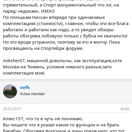
стремительный, а Спорт монументальный что ли, на
паред: недокаен. ИМХО
По плюшкам Ниссан впереди при одинаковых
комплектациях (стоимости), главное, чтобы эти все блага
работали и работали как надо, а то увидел обзоры
работы обогрева лобовухи-только с бубна не хватало:lol:
Но это вроде устранили, поэтому за это я молчу. Пока
просвещаюсь на Спортейдж форуме.
miksher07, машиной довольны, как эксплуатация,хотя
Москва-не Тюмень, условия немного разные,зато
комплектация моя)
vefk
Active member
20.03.2017
#540
Алекс157, что-то я чуть не понимаю.
Вы пишите что я указал какие-то функции и не брать
барабан. Обогрева форсунок и зоны покоя нету, что тут