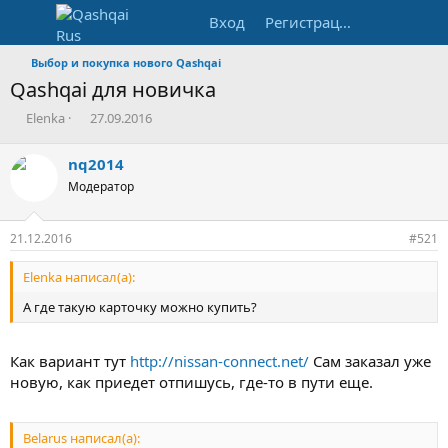
Вход
Регистрация
Выбор и покупка нового Qashqai
Qashqai для новичка
А
Д
Elenka
27.09.2016
в
а
т
т
nq2014
о
а
Модератор
р
н
т
а
е
ч
21.12.2016
#521
м
а
ы
л
Elenka написал(а):
а
А где такую карточку можно купить?
Как вариант тут
http://nissan-connect.net/
Сам заказал уже
новую, как приедет отпишусь, где-то в пути еще.
Belarus написал(а):