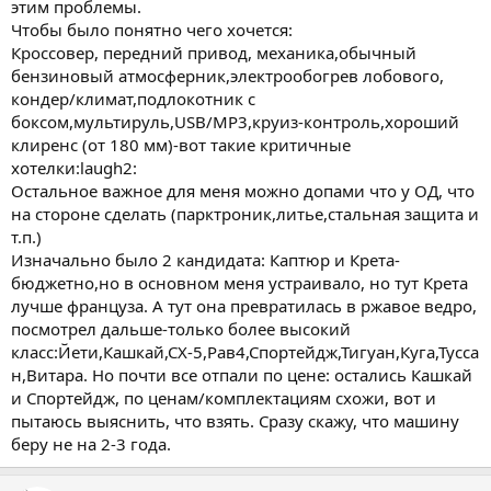
этим проблемы.
Чтобы было понятно чего хочется:
Кроссовер, передний привод, механика,обычный
бензиновый атмосферник,электрообогрев лобового,
кондер/климат,подлокотник с
боксом,мультируль,USB/MP3,круиз-контроль,хороший
клиренс (от 180 мм)-вот такие критичные
хотелки:laugh2:
Остальное важное для меня можно допами что у ОД, что
на стороне сделать (парктроник,литье,стальная защита и
т.п.)
Изначально было 2 кандидата: Каптюр и Крета-
бюджетно,но в основном меня устраивало, но тут Крета
лучше француза. А тут она превратилась в ржавое ведро,
посмотрел дальше-только более высокий
класс:Йети,Кашкай,СХ-5,Рав4,Спортейдж,Тигуан,Куга,Тусса
н,Витара. Но почти все отпали по цене: остались Кашкай
и Спортейдж, по ценам/комплектациям схожи, вот и
пытаюсь выяснить, что взять. Сразу скажу, что машину
беру не на 2-3 года.