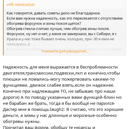
vefk написал(а):
Как говорится, давать советы дело не благодарное.
Если вам нужна надежность, как это пересекается с отсутствием
обогрева форсунок и зоны покоя щеток?
Обогрев стекла считаю лучше, чем обогрев зоны покоя.
Форсунок, ну нет и нет, у меня не замерзали, вы с Сибири, я с
Урала и у нас тоже бывает очень холодно, при -30 я ими не
пользуюсь ))
Массовые проблемы то какие, акумм, замерзают ручки дверей,
Нажмите для раскрытия...
стук в рулевом да и все вроде.
Да и то на питерцах надо бы статистику собрать.
Надежность для меня выражается в беспроблемности
двигателя,трансмиссии,подвески,лкп и конечно,чтобы
плюшки не ломались-могу пожертвовать какими-то
функциями, движок слабее взять,если он надежнее.
Конечно при надлежащем ТО, не забываю про наши
дороги) А по поводу указанных вами функций-блин но
не барабан же брать, тогда я бы вообще не парился-
Дастер мне в помощь:laugh2: Я считаю, что это хорошие
деньги, а зимы у нас длинные и морозные-особенно
обогревы нужны.
Прочитал ваш форум, обобщу те нюансы и