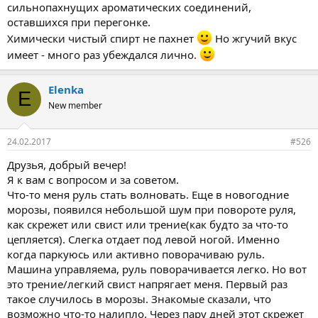
сильнопахнущих ароматических соединений,
оставшихся при перегонке.
Химически чистый спирт не пахнет
Но жгучий вкус
имеет - много раз убеждался лично.
Elenka
E
New member
24.02.2017
#526
Друзья, добрый вечер!
Я к вам с вопросом и за советом.
Что-то меня руль стать волновать. Еще в новогодние
морозы, появился небольшой шум при повороте руля,
как скрежет или свист или трение(как будто за что-то
цепляется). Слегка отдает под левой ногой. Именно
когда паркуюсь или активно поворачиваю руль.
Машина управляема, руль поворачивается легко. Но вот
это трение/легкий свист напрягает меня. Первый раз
такое случилось в морозы. Знакомые сказали, что
возможно что-то налипло. Через пару дней этот скрежет