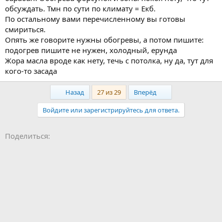
обсуждать. Тмн по сути по климату = Екб.
По остальному вами перечисленному вы готовы
смириться.
Опять же говорите нужны обогревы, а потом пишите:
подогрев пишите не нужен, холодный, ерунда
Жора масла вроде как нету, течь с потолка, ну да, тут для
кого-то засада
First
Last
Назад
27 из 29
Вперёд
Войдите или зарегистрируйтесь для ответа.
Facebook
LinkedIn
Pinterest
WhatsApp
Электронная почта
Ссылка
Поделиться: