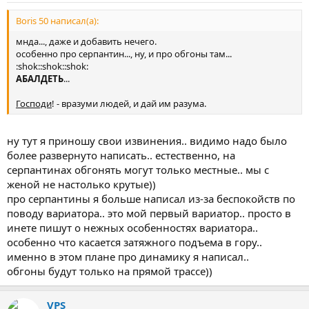
Boris 50 написал(а):
мнда..., даже и добавить нечего.
особенно про серпантин..., ну, и про обгоны там...
:shok::shok::shok:
АБАЛДЕТЬ
...
Господи
! - вразуми людей, и дай им разума.
ну тут я приношу свои извинения.. видимо надо было
более развернуто написать.. естественно, на
серпантинах обгонять могут только местные.. мы с
женой не настолько крутые))
про серпантины я больше написал из-за беспокойств по
поводу вариатора.. это мой первый вариатор.. просто в
инете пишут о нежных особенностях вариатора..
особенно что касается затяжного подъема в гору..
именно в этом плане про динамику я написал..
обгоны будут только на прямой трассе))
VPS