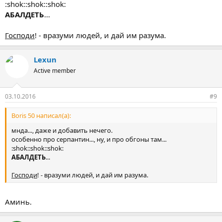
:shok::shok::shok:
АБАЛДЕТЬ
...
Господи
! - вразуми людей, и дай им разума.
Lexun
Active member
03.10.2016
#9
Boris 50 написал(а):
мнда..., даже и добавить нечего.
особенно про серпантин..., ну, и про обгоны там...
:shok::shok::shok:
АБАЛДЕТЬ
...
Господи
! - вразуми людей, и дай им разума.
Аминь.