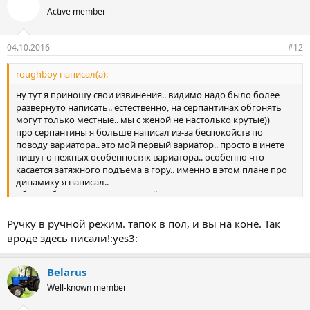
Active member
04.10.2016
#12
roughboy написал(а):
ну тут я приношу свои извинения.. видимо надо было более
развернуто написать.. естественно, на серпантинах обгонять
могут только местные.. мы с женой не настолько крутые))
про серпантины я больше написал из-за беспокойств по
поводу вариатора.. это мой первый вариатор.. просто в инете
пишут о нежных особенностях вариатора.. особенно что
касается затяжного подъема в гору.. именно в этом плане про
динамику я написал..
обгоны будут только на прямой трассе))
Ручку в ручной режим. тапок в пол, и вы на коне. Так
вроде здесь писали!:yes3:
Belarus
Well-known member