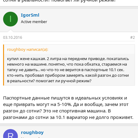
IgorSml
I
Active member
03.10.2016
#2
roughboy написал(а):
купил жене кашкая. 2 литра на переднем приводе. покатались
немного на машине. понятно, что пока обкатка, стараемся на
тапку не давить.. но что-то не верится в паспортные 10.1 сек.
кто-нить пробовал прибором замерять какой разгон до сотни
в реальности? помогает ли ручной режим?
Паспортные данные пишутся в идеальных условиях и
еще приврать могут на 5-10%. Да и вообще, зачем этот
разгон до сотни? Это не спортивная машина. В
разгонами до сотни за 10.1 вариатор не долго проживет.
roughboy
R