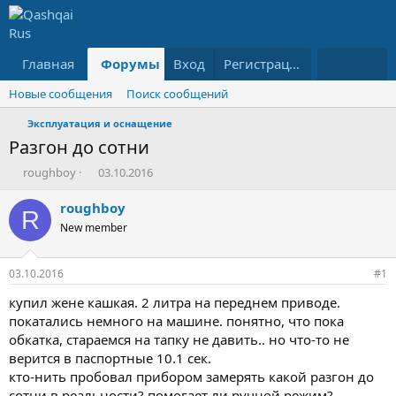
Главная
Форумы
Вход
Что нового?
Регистрация
Ресурсы
Новые сообщения
Поиск сообщений
Эксплуатация и оснащение
Разгон до сотни
А
Д
roughboy
03.10.2016
в
а
т
т
roughboy
R
о
а
New member
р
н
т
а
е
ч
03.10.2016
#1
м
а
ы
л
купил жене кашкая. 2 литра на переднем приводе.
а
покатались немного на машине. понятно, что пока
обкатка, стараемся на тапку не давить.. но что-то не
верится в паспортные 10.1 сек.
кто-нить пробовал прибором замерять какой разгон до
сотни в реальности? помогает ли ручной режим?