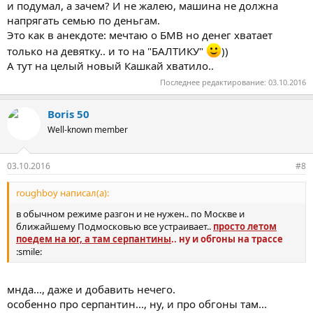
и подумал, а зачем? И не жалею, машина не должна
напрягать семью по деньгам.
Это как в анекдоте: мечтаю о БМВ но денег хватает
только на девятку.. и то на "БАЛТИКУ"
))
А тут на целый новый Кашкай хватило..
Последнее редактирование:
03.10.2016
Boris 50
Well-known member
03.10.2016
#8
roughboy написал(а):
в обычном режиме разгон и не нужен.. по Москве и
ближайшему Подмосковью все устраивает..
просто летом
поедем на юг, а там серпантины
.. ну и обгоны на трассе
:smile:
мнда..., даже и добавить нечего.
особенно про серпантин..., ну, и про обгоны там...