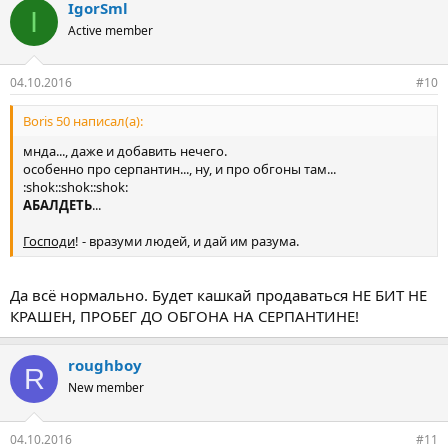
IgorSml
I
Active member
04.10.2016
#10
Boris 50 написал(а):
мнда..., даже и добавить нечего.
особенно про серпантин..., ну, и про обгоны там...
:shok::shok::shok:
АБАЛДЕТЬ
...
Господи
! - вразуми людей, и дай им разума.
Да всё нормально. Будет кашкай продаваться НЕ БИТ НЕ
КРАШЕН, ПРОБЕГ ДО ОБГОНА НА СЕРПАНТИНЕ!
roughboy
R
New member
04.10.2016
#11