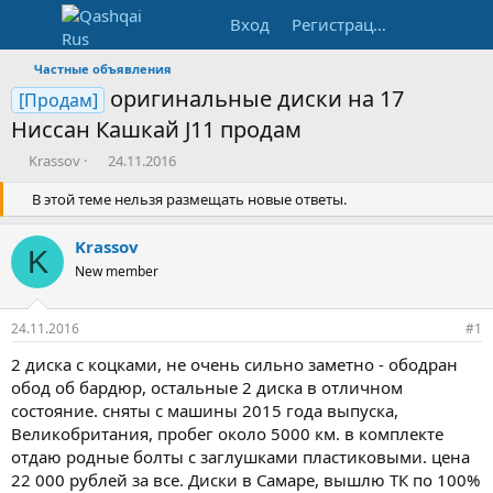
Вход
Регистрация
Частные объявления
оригинальные диски на 17
[Продам]
Ниссан Кашкай J11 продам
А
Д
Krassov
24.11.2016
в
а
т
В этой теме нельзя размещать новые ответы.
т
о
а
р
н
Krassov
K
т
а
New member
е
ч
м
а
ы
л
24.11.2016
#1
а
2 диска с коцками, не очень сильно заметно - ободран
обод об бардюр, остальные 2 диска в отличном
состояние. сняты с машины 2015 года выпуска,
Великобритания, пробег около 5000 км. в комплекте
отдаю родные болты с заглушками пластиковыми. цена
22 000 рублей за все. Диски в Самаре, вышлю ТК по 100%