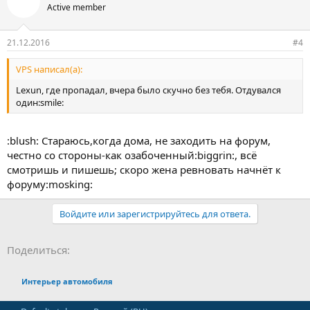
Active member
21.12.2016
#4
VPS написал(а):
Lexun, где пропадал, вчера было скучно без тебя. Отдувался
один:smile:
:blush: Стараюсь,когда дома, не заходить на форум,
честно со стороны-как озабоченный:biggrin:, всё
смотришь и пишешь; скоро жена ревновать начнёт к
форуму:mosking:
Войдите или зарегистрируйтесь для ответа.
Facebook
LinkedIn
Pinterest
WhatsApp
Электронная почта
Ссылка
Поделиться:
Интерьер автомобиля