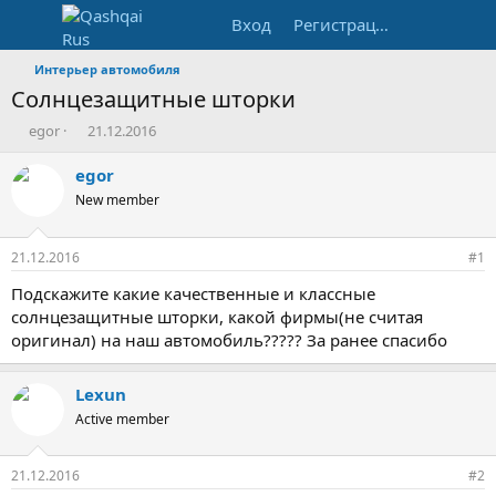
Вход
Регистрация
Интерьер автомобиля
Солнцезащитные шторки
А
Д
egor
21.12.2016
в
а
т
т
egor
о
а
New member
р
н
т
а
е
ч
21.12.2016
#1
м
а
ы
л
Подскажите какие качественные и классные
а
солнцезащитные шторки, какой фирмы(не считая
оригинал) на наш автомобиль????? За ранее спасибо
Lexun
Active member
21.12.2016
#2