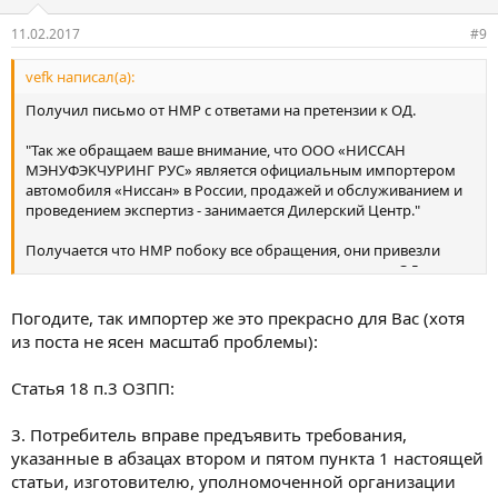
11.02.2017
#9
vefk написал(а):
Получил письмо от НМР с ответами на претензии к ОД.
"Так же обращаем ваше внимание, что ООО «НИССАН
МЭНУФЭКЧУРИНГ РУС» является официальным импортером
автомобиля «Ниссан» в России, продажей и обслуживанием и
проведением экспертиз - занимается Дилерский Центр."
Получается что НМР побоку все обращения, они привезли
машину и все, делов не знают, все остальное в руках ОД.
Погодите, так импортер же это прекрасно для Вас (хотя
из поста не ясен масштаб проблемы):
Статья 18 п.3 ОЗПП:
3. Потребитель вправе предъявить требования,
указанные в абзацах втором и пятом пункта 1 настоящей
статьи, изготовителю, уполномоченной организации