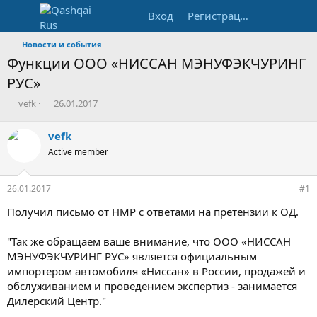
Вход
Регистрация
Новости и события
Функции ООО «НИССАН МЭНУФЭКЧУРИНГ
РУС»
А
Д
vefk
26.01.2017
в
а
т
т
vefk
о
а
Active member
р
н
т
а
е
ч
26.01.2017
#1
м
а
ы
л
Получил письмо от НМР с ответами на претензии к ОД.
а
"Так же обращаем ваше внимание, что ООО «НИССАН
МЭНУФЭКЧУРИНГ РУС» является официальным
импортером автомобиля «Ниссан» в России, продажей и
обслуживанием и проведением экспертиз - занимается
Дилерский Центр."