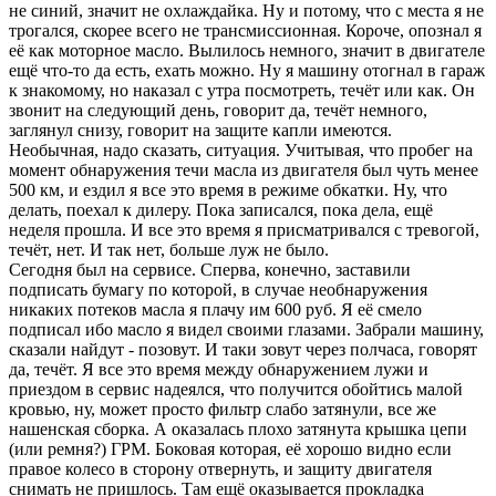
не синий, значит не охлаждайка. Ну и потому, что с места я не
трогался, скорее всего не трансмиссионная. Короче, опознал я
её как моторное масло. Вылилось немного, значит в двигателе
ещё что-то да есть, ехать можно. Ну я машину отогнал в гараж
к знакомому, но наказал с утра посмотреть, течёт или как. Он
звонит на следующий день, говорит да, течёт немного,
заглянул снизу, говорит на защите капли имеются.
Необычная, надо сказать, ситуация. Учитывая, что пробег на
момент обнаружения течи масла из двигателя был чуть менее
500 км, и ездил я все это время в режиме обкатки. Ну, что
делать, поехал к дилеру. Пока записался, пока дела, ещё
неделя прошла. И все это время я присматривался с тревогой,
течёт, нет. И так нет, больше луж не было.
Сегодня был на сервисе. Сперва, конечно, заставили
подписать бумагу по которой, в случае необнаружения
никаких потеков масла я плачу им 600 руб. Я её смело
подписал ибо масло я видел своими глазами. Забрали машину,
сказали найдут - позовут. И таки зовут через полчаса, говорят
да, течёт. Я все это время между обнаружением лужи и
приездом в сервис надеялся, что получится обойтись малой
кровью, ну, может просто фильтр слабо затянули, все же
нашенская сборка. А оказалась плохо затянута крышка цепи
(или ремня?) ГРМ. Боковая которая, её хорошо видно если
правое колесо в сторону отвернуть, и защиту двигателя
снимать не пришлось. Там ещё оказывается прокладка