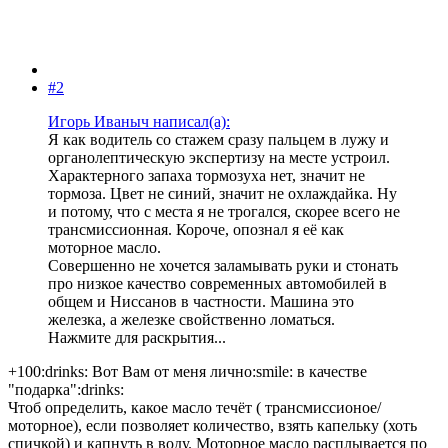
#2
Игорь Иваныч написал(а):
Я как водитель со стажем сразу пальцем в лужу и
органолептическую экспертизу на месте устроил.
Характерного запаха тормозуха нет, значит не
тормоза. Цвет не синий, значит не охлаждайка. Ну
и потому, что с места я не трогался, скорее всего не
трансмиссионная. Короче, опознал я её как
моторное масло.
Совершенно не хочется заламывать руки и стонать
про низкое качество современных автомобилей в
общем и Ниссанов в частности. Машина это
железка, а железке свойственно ломаться.
Нажмите для раскрытия...
+100:drinks: Вот Вам от меня лично:smile: в качестве
"подарка":drinks:
Чтоб определить, какое масло течёт ( трансмиссионое/
моторное), если позволяет количество, взять капельку (хоть
спичкой) и капнуть в воду. Моторное масло расплывается по