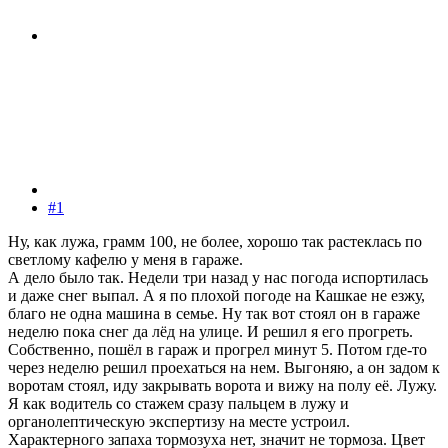
#1
Ну, как лужа, грамм 100, не более, хорошо так растеклась по
светлому кафелю у меня в гараже.
А дело было так. Недели три назад у нас погода испортилась
и даже снег выпал. А я по плохой погоде на Кашкае не езжу,
благо не одна машина в семье. Ну так вот стоял он в гараже
неделю пока снег да лёд на улице. И решил я его прогреть.
Собственно, пошёл в гараж и прогрел минут 5. Потом где-то
через неделю решил проехаться на нем. Выгоняю, а он задом к
воротам стоял, иду закрывать ворота и вижу на полу её. Лужу.
Я как водитель со стажем сразу пальцем в лужу и
органолептическую экспертизу на месте устроил.
Характерного запаха тормозуха нет, значит не тормоза. Цвет