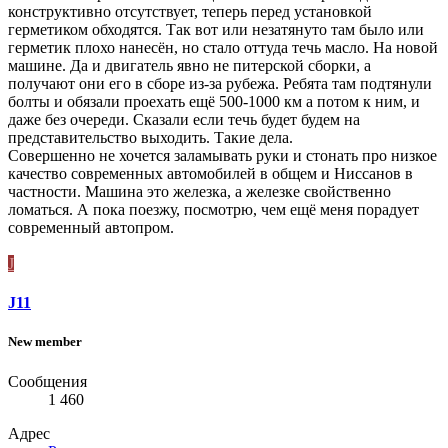
конструктивно отсутствует, теперь перед установкой
герметиком обходятся. Так вот или незатянуто там было или
герметик плохо нанесён, но стало оттуда течь масло. На новой
машине. Да и двигатель явно не питерской сборки, а
получают они его в сборе из-за рубежа. Ребята там подтянули
болты и обязали проехать ещё 500-1000 км а потом к ним, и
даже без очереди. Сказали если течь будет будем на
представительство выходить. Такие дела.
Совершенно не хочется заламывать руки и стонать про низкое
качество современных автомобилей в общем и Ниссанов в
частности. Машина это железка, а железке свойственно
ломаться. А пока поезжу, посмотрю, чем ещё меня порадует
современный автопром.
J
J11
New member
Сообщения
1 460
Адрес