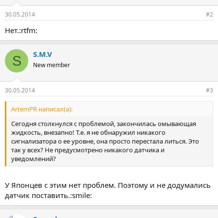
30.05.2014
#2
Нет.:rtfm:
S.M.V
S
New member
30.05.2014
#3
ArtemPR написал(а):
Сегодня столкнулся с проблемой, закончилась омывающая
жидкость, внезапно! Т.е. я не обнаружил никакого
сигнализатора о ее уровне, она просто перестала литься. Это
так у всех? Не предусмотрено никакого датчика и
уведомлений?
У Японцев с этим нет проблем. Поэтому и не додумались
датчик поставить.:smile: