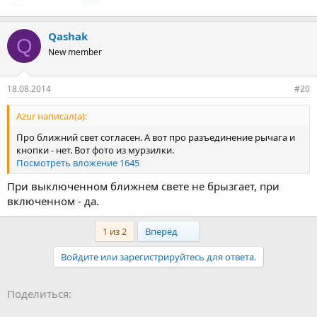
Qashak
Q
New member
18.08.2014
#20
Azur написал(а):
Про ближний свет согласен. А вот про разъединение рычага и
кнопки - нет. Вот фото из мурзилки.
Посмотреть вложение 1645
При выключенном ближнем свете не брызгает, при
включенном - да.
Last
1 из 2
Вперёд
Войдите или зарегистрируйтесь для ответа.
Facebook
LinkedIn
Pinterest
WhatsApp
Электронная почта
Поделиться: