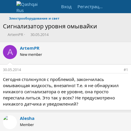
Вход
Регистрация
Электрооборудование и свет
Сигнализатор уровня омывайки
А
Д
ArtemPR
30.05.2014
в
а
т
т
ArtemPR
A
о
а
New member
р
н
т
а
е
ч
30.05.2014
#1
м
а
ы
л
Сегодня столкнулся с проблемой, закончилась
а
омывающая жидкость, внезапно! Т.е. я не обнаружил
никакого сигнализатора о ее уровне, она просто
перестала литься. Это так у всех? Не предусмотрено
никакого датчика и уведомлений?
Alesha
Member