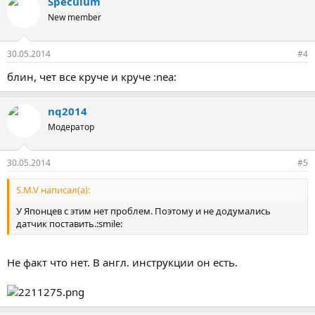
Speculum
New member
30.05.2014
#4
блин, чет все круче и круче :nea:
nq2014
Модератор
30.05.2014
#5
S.M.V написал(а):
У Японцев с этим нет проблем. Поэтому и не додумались
датчик поставить.:smile:
Не факт что нет. В англ. инструкции он есть.