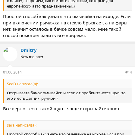
в бачке!)...впрочем, как и многих функций, которые для
европейских авто предназначены..)
Простой способ как узнать что омывайка на исходе. Если
при включении рычажка на стекло брызгает, а на фары
нет, значит осталось в бачке совсем мало. Мне такой
способ помогает залить всё вовремя.
Dmitry
New member
01.06.2014
#14
SeeD написал(а):
Открываете бачок омывайки и если от пробки тянется щуп, то
это и есть датчик, ручной )
Всё верно - есть такой щуп - чаще открывайте капот
sara написал(а):
Простой способ как узнать что омывайка на исходе. Если при