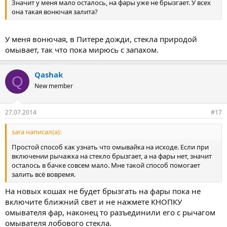
Значит у меня мало осталось, на фары уже не брызгает. У всех
она такая вонючая залита?
У меня вонючая, в Питере дожди, стекла природой
омывает, так что пока мирюсь с запахом.
Qashak
Q
New member
27.07.2014
#17
sara написал(а):
Простой способ как узнать что омывайка на исходе. Если при
включении рычажка на стекло брызгает, а на фары нет, значит
осталось в бачке совсем мало. Мне такой способ помогает
залить всё вовремя.
На новых кошах не будет брызгать на фары пока не
включите ближний свет и не нажмете КНОПКУ
омывателя фар, наконец то разъединили его с рычагом
омывателя лобового стекла.