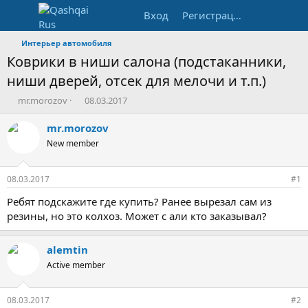
Вход
Регистрация
Интерьер автомобиля
Коврики в ниши салона (подстаканники,
ниши дверей, отсек для мелочи и т.п.)
А
Д
mr.morozov
08.03.2017
в
а
т
т
mr.morozov
о
а
New member
р
н
т
а
е
ч
08.03.2017
#1
м
а
ы
л
Ребят подскажите где купить? Ранее вырезал сам из
а
резины, но это колхоз. Может с али кто заказывал?
alemtin
Active member
08.03.2017
#2