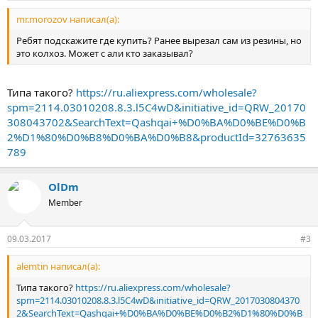
mr.morozov написал(а):
Ребят подскажите где купить? Ранее вырезал сам из резины, но
это колхоз. Может с али кто заказывал?
Типа такого?
https://ru.aliexpress.com/wholesale?
spm=2114.03010208.8.3.l5C4wD&initiative_id=QRW_20170
308043702&SearchText=Qashqai+%D0%BA%D0%BE%D0%B
2%D1%80%D0%B8%D0%BA%D0%B8&productId=32763635
789
OlDm
Member
09.03.2017
#3
alemtin написал(а):
Типа такого?
https://ru.aliexpress.com/wholesale?
spm=2114.03010208.8.3.l5C4wD&initiative_id=QRW_2017030804370
2&SearchText=Qashqai+%D0%BA%D0%BE%D0%B2%D1%80%D0%B