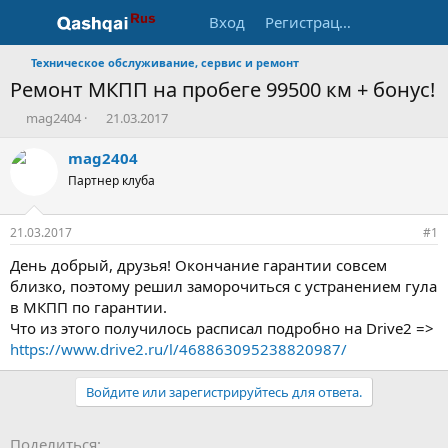
Вход
Регистрация
Техническое обслуживание, сервис и ремонт
Ремонт МКПП на пробеге 99500 км + бонус!
А
Д
mag2404
21.03.2017
в
а
т
т
mag2404
о
а
Партнер клуба
р
н
т
а
е
ч
21.03.2017
#1
м
а
ы
л
День добрый, друзья! Окончание гарантии совсем
а
близко, поэтому решил заморочиться с устранением гула
в МКПП по гарантии.
Что из этого получилось расписал подробно на Drive2 =>
https://www.drive2.ru/l/468863095238820987/
Войдите или зарегистрируйтесь для ответа.
Facebook
LinkedIn
Pinterest
WhatsApp
Электронная почта
Ссылка
Поделиться: