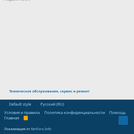
Техническое обслуживание, сервис и ремонт
Default style
Русский (RU)
Условия и правила
Политика конфиденциальности
Помощь
Главная
R
Свер
S
S
Локализация от
XenForo.Info