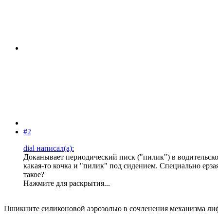
#2
dial написал(а):
Доканывает периодический писк ("пилик") в водительско
какая-то кочка и "пилик" под сидением. Специально ерза
такое?
Нажмите для раскрытия...
Пшикните силиконовой аэрозолью в сочленения механизма лифт