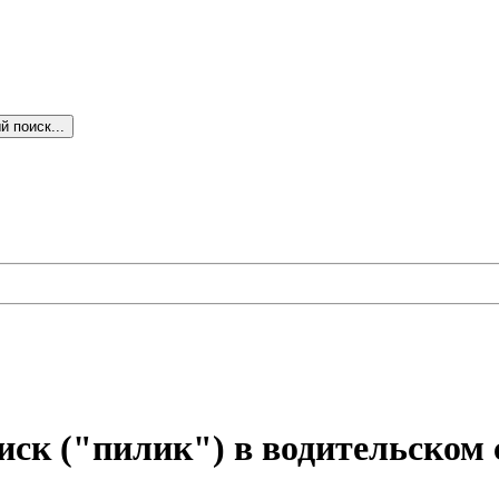
 поиск...
ск ("пилик") в водительском 