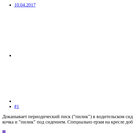
10.04.2017
#1
Доканывает периодический писк ("пилик") в водительском сид
кочка и "пилик" под сидением. Специально ерзая на кресле доб
R