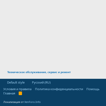
Техническое обслуживание, сервис и ремонт
Default style
Русский (RU)
Условия и правила
Политика конфиденциальности
Помощь
Главная
R
S
S
Локализация от
XenForo.Info