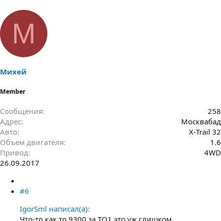
М
Михей
Member
Сообщения
258
Адрес
Москвабад
Авто
Х-Trail 32
Объем двигателя
1.6
Привод
4WD
26.09.2017
#6
IgorSml написал(а):
Что-то как то 9300 за ТО1 это уж слишком