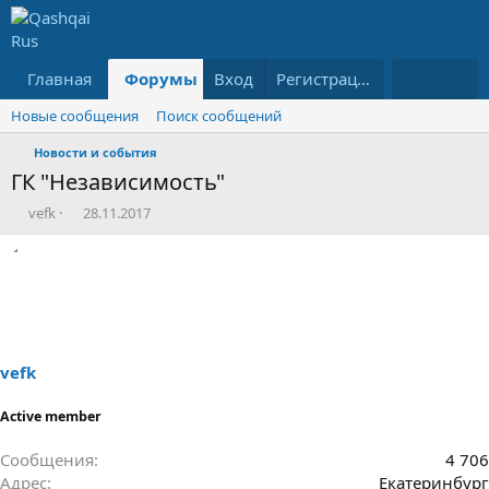
Главная
Форумы
Вход
Что нового?
Регистрация
Ресурсы
Новые сообщения
Поиск сообщений
Новости и события
ГК "Независимость"
А
Д
vefk
28.11.2017
в
а
т
т
о
а
р
н
т
а
е
ч
м
а
ы
л
vefk
а
Active member
Сообщения
4 706
Адрес
Екатеринбург