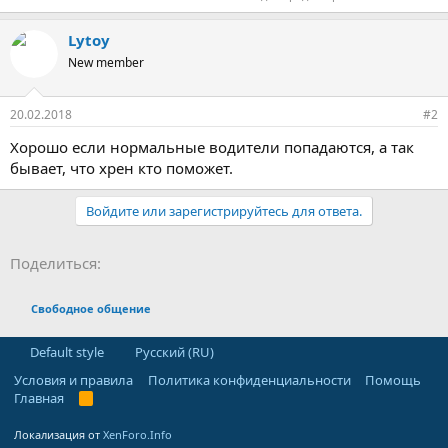
Lytoy
New member
20.02.2018
#2
Хорошо если нормальные водители попадаются, а так
бывает, что хрен кто поможет.
Войдите или зарегистрируйтесь для ответа.
Facebook
LinkedIn
Pinterest
WhatsApp
Электронная почта
Ссылка
Поделиться:
Свободное общение
Default style
Русский (RU)
Условия и правила
Политика конфиденциальности
Помощь
Главная
R
S
S
Локализация от
XenForo.Info