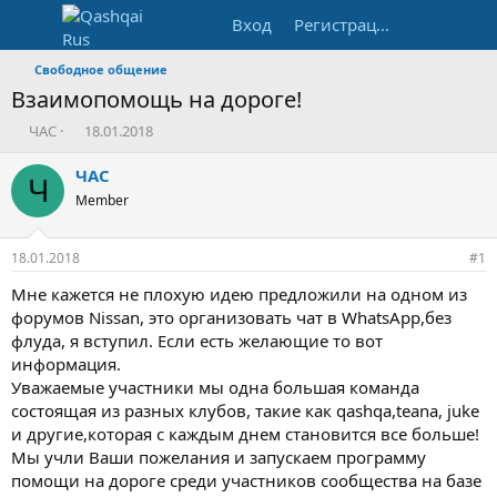
Вход
Регистрация
Свободное общение
Взаимопомощь на дороге!
А
Д
ЧАС
18.01.2018
в
а
т
т
ЧАС
Ч
о
а
Member
р
н
т
а
е
ч
18.01.2018
#1
м
а
ы
л
Мне кажется не плохую идею предложили на одном из
а
форумов Nissan, это организовать чат в WhatsApp,без
флуда, я вступил. Если есть желающие то вот
информация.
Уважаемые участники мы одна большая команда
состоящая из разных клубов, такие как qashqa,teana, juke
и другие,которая с каждым днем становится все больше!
Мы учли Ваши пожелания и запускаем программу
помощи на дороге среди участников сообщества на базе