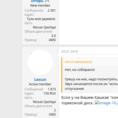
Игорь 71
New member
Сообщения
2 301
Адрес
Тула-моя деревня.
Авто
Nissan Qashqai
Объем двигателя
2.0
Привод
4WD
29.01.2018
micol написал(а):
Нет, но собирался
Грешу на них, надо посмотреть.
Lexun
Звук начинается после их "испо
Active member
отпускания
Сообщения
1 873
Адрес
150 RUS
Если у на Вашем Кашкае "ко
Авто
Nissan Qashqai
тормозной диск.
Объем двигателя
2
Привод
2WD