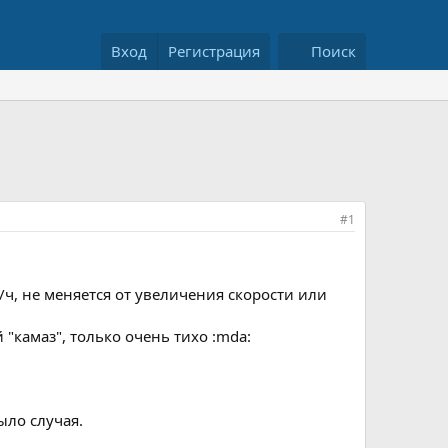
Вход
Регистрация
Поиск
#1
ч, не меняется от увеличения скорости или
"камаз", только очень тихо :mda:
ыло случая.