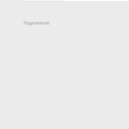
Facebook
LinkedIn
Pinterest
WhatsApp
Электронная 
Ссылка
Поделиться: