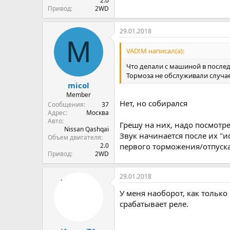
2.0
Привод
2WD
29.01.2018
M
VAD!M написал(а):
Что делали с машиной в после
Тормоза не обслуживали случа
micol
Member
Нет, но собирался
Сообщения
37
Адрес
Москва
Авто
Грешу на них, надо посмотре
Nissan Qashqai
Звук начинается после их "и
Объем двигателя
2.0
первого торможения/отпуск
Привод
2WD
29.01.2018
У меня наоборот, как только
срабатывает реле.