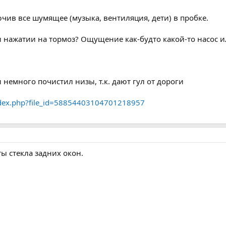
ив все шумящее (музыка, вентиляция, дети) в пробке.
и нажатии на тормоз? Ощущение как-будто какой-то насос и
и немного почистил низы, т.к. дают гул от дороги
index.php?file_id=58854403104701218957
ы стекла задних окон.