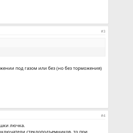
#3
жении под газом или без (но без торможения)
#4
ышки лючка.
выключатели стеклоподъемников, то при