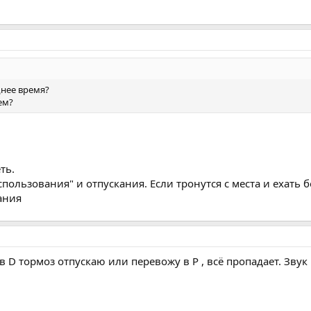
днее время?
ем?
ть.
спользования" и отпускания. Если тронутся с места и ехать б
ания
 в D тормоз отпускаю или перевожу в Р , всё пропадает. Звук