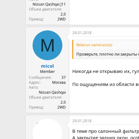
Nissan Qashqai J11
Объем двигателя
2,0
Привод
2WD
29.01.2018
M
Belarus написал(а):
Проверьте, плотно ли закрыты 
micol
Никогда не открываю их, гу
Member
Сообщения
37
Адрес
Москва
По ощущениям из области в
Авто
Nissan Qashqai
Объем двигателя
2.0
Привод
2WD
29.01.2018
В теме про салонный фильтр
А закрытие задних окон, ос