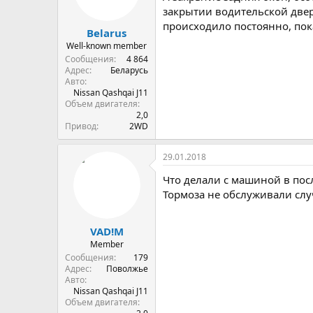
закрытии водительской двер
происходило постоянно, пок
Belarus
Well-known member
Сообщения
4 864
Адрес
Беларусь
Авто
Nissan Qashqai J11
Объем двигателя
2,0
Привод
2WD
29.01.2018
Что делали с машиной в пос
Тормоза не обслуживали слу
VAD!M
Member
Сообщения
179
Адрес
Поволжье
Авто
Nissan Qashqai J11
Объем двигателя