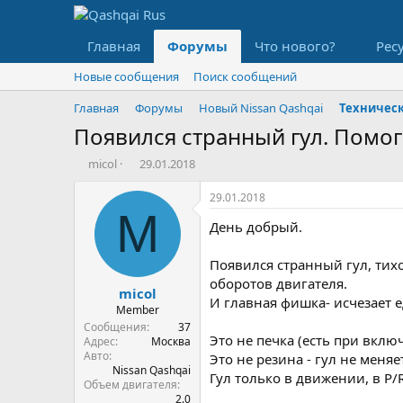
Главная
Форумы
Что нового?
Рес
Новые сообщения
Поиск сообщений
Главная
Форумы
Новый Nissan Qashqai
Появился странный гул. Помог
А
Д
micol
29.01.2018
в
а
т
т
29.01.2018
о
а
M
День добрый.
р
н
т
а
е
ч
Появился странный гул, тих
м
а
оборотов двигателя.
micol
ы
л
И главная фишка- исчезает е
а
Member
Сообщения
37
Это не печка (есть при вкл
Адрес
Москва
Авто
Это не резина - гул не меняе
Nissan Qashqai
Гул только в движении, в P/
Объем двигателя
2.0