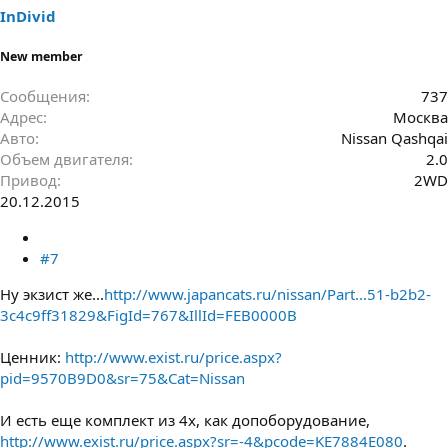
InDivid
New member
Сообщения
737
Адрес
Москва
Авто
Nissan Qashqai
Объем двигателя
2.0
Привод
2WD
20.12.2015
#7
Ну экзист же...
http://www.japancats.ru/nissan/Part...51-b2b2-
3c4c9ff31829&FigId=767&IllId=FEB0000B
Ценник:
http://www.exist.ru/price.aspx?
pid=9570B9D0&sr=75&Cat=Nissan
И есть еще комплект из 4х, как допоборудование,
http://www.exist.ru/price.aspx?sr=-4&pcode=KE7884E080
.