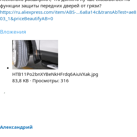
функции защиты передних дверей от грязи?
https://ru.aliexpress.com/item/ABS-...6a8a14c&transAbTest=ae8
03_1&priceBeautifyAB=0
Вложения
HTB11Po2bnXYBeNkHFrdq6AiuVXak.jpg
83,8 KB · Просмотры: 316
Александрий