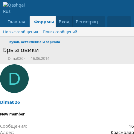
Главная
Форумы
Вход
Что нового?
Регистрация
Ресурсы
Новые сообщения
Поиск сообщений
Кузов, остекление и зеркала
Брызговики
А
Д
Dima026
16.06.2014
в
а
т
т
D
о
а
р
н
т
а
е
ч
м
а
ы
л
Dima026
а
New member
Сообщения
16
Адрес
Краснодар