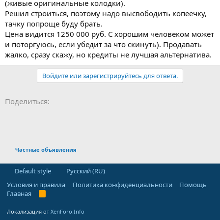
(живые оригинальные колодки).
Решил строиться, поэтому надо высвободить копеечку,
тачку попроще буду брать.
Цена видится 1250 000 руб. С хорошим человеком может
и поторгуюсь, если убедит за что скинуть). Продавать
жалко, сразу скажу, но кредиты не лучшая альтернатива.
Войдите или зарегистрируйтесь для ответа.
Facebook
LinkedIn
Pinterest
WhatsApp
Электронная почта
Поделиться:
Частные объявления
Default style
Русский (RU)
Условия и правила
Политика конфиденциальности
Помощь
Главная
R
S
S
Локализация от
XenForo.Info