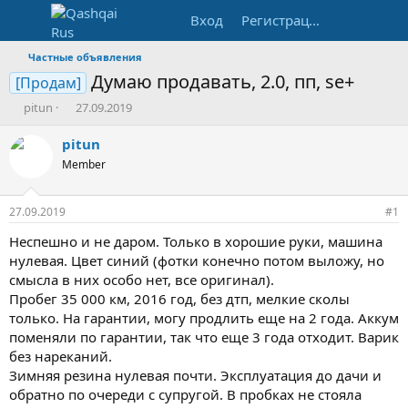
Вход
Регистрация
Частные объявления
Думаю продавать, 2.0, пп, se+
[Продам]
А
Д
pitun
27.09.2019
в
а
т
т
pitun
о
а
Member
р
н
т
а
е
ч
27.09.2019
#1
м
а
ы
л
Неспешно и не даром. Только в хорошие руки, машина
а
нулевая. Цвет синий (фотки конечно потом выложу, но
смысла в них особо нет, все оригинал).
Пробег 35 000 км, 2016 год, без дтп, мелкие сколы
только. На гарантии, могу продлить еще на 2 года. Аккум
поменяли по гарантии, так что еще 3 года отходит. Варик
без нареканий.
Зимняя резина нулевая почти. Эксплуатация до дачи и
обратно по очереди с супругой. В пробках не стояла