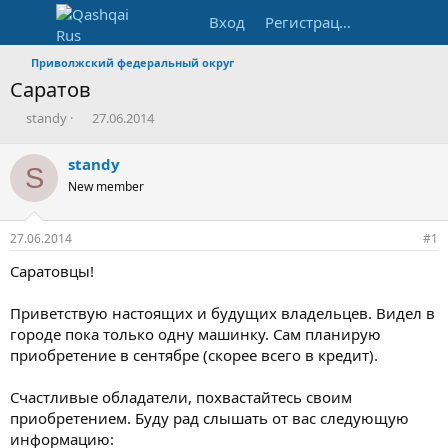
Вход
Регистрация
Приволжский федеральный округ
Саратов
А
Д
standy
27.06.2014
в
а
т
т
standy
S
о
а
New member
р
н
т
а
е
ч
27.06.2014
#1
м
а
ы
л
Саратовцы!
а
Приветствую настоящих и будущих владельцев. Видел в
городе пока только одну машинку. Сам планирую
приобретение в сентябре (скорее всего в кредит).
Счастливые обладатели, похвастайтесь своим
приобретением. Буду рад слышать от вас следующую
информацию: