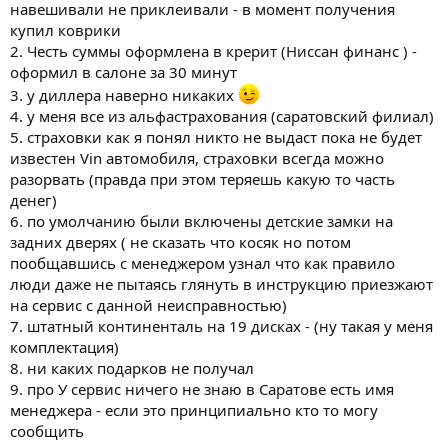
а вот если забирать через 1 месяц...
навешивали не приклеивали - в момент получения
3. какие допы вы однозначно советуете сразу поставить у
купил коврики
дилера?
2. Честь суммы оформлена в крерит (Ниссан финанс ) -
4. где стоит оформлять КАСКО и ОСАГО? дешевле ехать с
оформил в салоне за 30 минут
оформленной у нас или в Москве?
5. если оформлять у нас, то я так понимаю, заранее у дилера
3. у диллера наверно никаких
узнается VIN код машины. А вдруг именно в этой машине
4. у меня все из альфастрахования (саратовский филиал)
найдешь какие-нибудь дефекты? страховки уже не
5. страховки как я понял никто не выдаст пока не будет
поменяешь...
известен Vin автомобиля, страховки всегда можно
6. были ли у вас замечены какие-то косяки при приемке? есть
разорвать (правда при этом теряешь какую то часть
ли возможность выбрать у дилера из нескольких машин?
7. На какой резине забрали машину (знаю может быть аж 3
денег)
варианта, но хочу найти на Мишлен).
6. по умолчанию были включены детские замки на
8. Получил ли кто-нибудь зимнюю резину в подарок?
задних дверях ( не сказать что косяк но потом
9. Буду рад услышать от вас имя дилера (если не "У Сервис +") и
пообщавшись с менеджером узнал что как правило
ФИО менеджера. Завтра начну обзванивать
люди даже не пытаясь глянуть в инструкцию приезжают
на сервис с данной неисправностью)
Заранее спасибо. Жду ответов )
7. штатный континенталь на 19 дисках - (ну такая у меня
P.S. Смотрю большинство берут 2WD, вот все не решусь, надо
комплектация)
ли оно 4WD за +70 тыс или нет.
8. ни каких подарков не получал
9. про У сервис ничего не знаю в Саратове есть имя
менеджера - если это принципиально кто то могу
сообщить