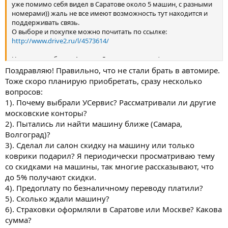
уже помимо себя видел в Саратове около 5 машин, с разными
номерами)) жаль не все имеют возможность тут находится и
поддерживать связь.
О выборе и покупке можно почитать по ссылке:
http://www.drive2.ru/l/4573614/
Накатал уже более 4 тысяч. Доволен как слон)
есть вопросы - задавайте, всем удачи!
Поздравляю! Правильно, что не стали брать в автомире.
Тоже скоро планирую приобретать, сразу несколько
вопросов:
1). Почему выбрали УСервис? Рассматривали ли другие
московские конторы?
2). Пытались ли найти машину ближе (Самара,
Волгоград)?
3). Сделал ли салон скидку на машину или только
коврики подарил? Я периодически просматриваю тему
со скидками на машины, так многие рассказывают, что
до 5% получают скидки.
4). Предоплату по безналичному переводу платили?
5). Сколько ждали машину?
6). Страховки оформляли в Саратове или Москве? Какова
сумма?