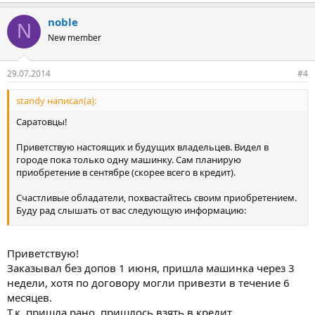
noble
N
New member
29.07.2014
#4
standy написал(а):
Саратовцы!
Приветствую настоящих и будущих владельцев. Видел в
городе пока только одну машинку. Сам планирую
приобретение в сентябре (скорее всего в кредит).
Счастливые обладатели, похвастайтесь своим приобретением.
Буду рад слышать от вас следующую информацию:
какую комплектацию приобрели или приобретаете?
какие косяки обнаружили при приемке?
Приветствую!
где оформляли ОСАГО и/или КАСКО и сколько стоила?
Заказывал без допов 1 июня, пришла машинка через 3
удалось ли получить от дилера подарков?
недели, хотя по договору могли привезти в течение 6
ну и т.д.
месяцев.
Т.к. пришла рано, пришлось взять в кредит.