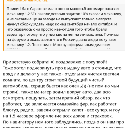
Привет! Да в Саратове мало новых машин.В автомире заказал
механику 1.2 SE+ в июле,оставил задаток 10% сказали механику,
мне сказали ещё на заводе не выпускают только в августе
начнут сборку.Ждать надо конец сентября начало октября. И
что оказалось они просто наё-ют для того чтобы брали
вариатор потому что у них квоты нет на эти машины. Почитал
на форуме и оказывается что в России давно люди покупают
механику 1.2. Позвонил в Москву официальным дилерам
NISSAN машина есть белая как хотел, Внёс предоплату 15т.р
через банк, согласовал доп оборудование Сигналка Пандора
4500 GSM 27т р. в подарок коврики и сетку пришлось купить 10
Приветствую собрата! =) поздравляю с покупкой!
т р. за цвет белый перламутр 14 т р сделали тоже скидку деньги
Тоже хотел подчеркнуть про выдачу авто в столице, что
не взяли. Через неделю поехал за своей ласточкой там в
вряд ли делают у нас также - отдельная чистая светлая
Москве по другому, машина стояла в презентационной
комната, по центру стоит твой будущий чистый
комнате накрытая красной материей,когда завели всё красиво
автомобиль, сердце бьется как олень))) (не помню чьи
и перед нами скидывают материю и вот она белая
красавица,минут 40 менеджер ходил и рассказывал про авто
строки), также манагер водил вокруг авто, дал всю
где что включается и выключается.Мы с женой остались
осмотреть-пощупать, затем краткий обзор, как что
довольны и ещё NISSAN сделал скидку 5 т.р на КАСКО если
работает, где включается омывайка фар, как работает
застрахуем у них в салоне обошлось 32 т р. В 2010г покупал
блютуз, радио.. завели открыли капот - все супер. и гоу
кашкай в салоне NISSAN Восток моторс студенческий городок
на 1,5 часовое оформление всех доков и страховок.
так там машину в тех зоне получал темно нечего не видно
По навигатору немного заблудились, поздно он нам про
царапину и не увидел на пороге задней двери потом было
поздно.Машиной доволен!!! не считая мелочей.
повороты говорил, пару раз съезжали не туда, из-за чего