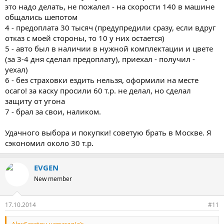
это надо делать, не пожалел - на скорости 140 в машине
общались шепотом
4 - предоплата 30 тысяч (предупредили сразу, если вдруг
отказ с моей стороны, то 10 у них остается)
5 - авто был в наличии в нужной комплектации и цвете
(за 3-4 дня сделал предоплату), приехал - получил -
уехал)
6 - без страховки ездить нельзя, оформили на месте
осаго! за каску просили 60 т.р. не делал, но сделал
защиту от угона
7 - брал за свои, наликом.
Удачного выбора и покупки! советую брать в Москве. Я
сэкономил около 30 т.р.
EVGEN
New member
17.10.2014
#11
AlexSaratov написал(а):