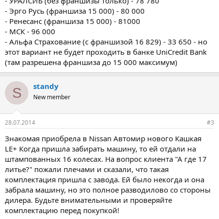
- УРАЛСИБ (без франшизы только) - 78 780
- Эрго Русь (франшиза 15 000) - 80 000
- Ренесанс (франшиза 15 000) - 81000
- МСК - 96 000
- Альфа Страхование (с франшизой 16 829) - 33 650 - но
этот вариант не будет проходить в банке UniCredit Bank
(там разрешена франшиза до 15 000 максимум)
standy
S
New member
28.07.2014
#3
Знакомая приобрела в Nissan Автомир нового Кашкая
LE+ Когда пришла забирать машину, то ей отдали на
штампованных 16 колесах. На вопрос клиента "А где 17
литье?" пожали плечами и сказали, что такая
комплектация пришла с завода. Ей было некогда и она
забрала машину, но это полное разводилово со стороны
дилера. Будьте внимательными и проверяйте
комплектацию перед покупкой!