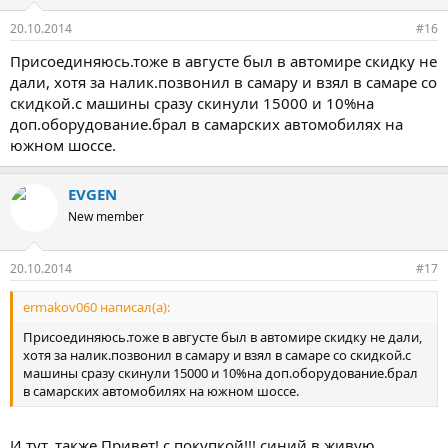
20.10.2014
#16
Присоединяюсь.тоже в августе был в автомире скидку не
дали, хотя за налик.позвонил в самару и взял в самаре со
скидкой.с машины сразу скинули 15000 и 10%на
доп.оборудование.брал в самарских автомобилях на
южном шоссе.
EVGEN
New member
20.10.2014
#17
ermakov060 написал(а):
Присоединяюсь.тоже в августе был в автомире скидку не дали,
хотя за налик.позвонил в самару и взял в самаре со скидкой.с
машины сразу скинули 15000 и 10%на доп.оборудование.брал
в самарских автомобилях на южном шоссе.
И тут, также Привет! с покупкой!!! синий в живую