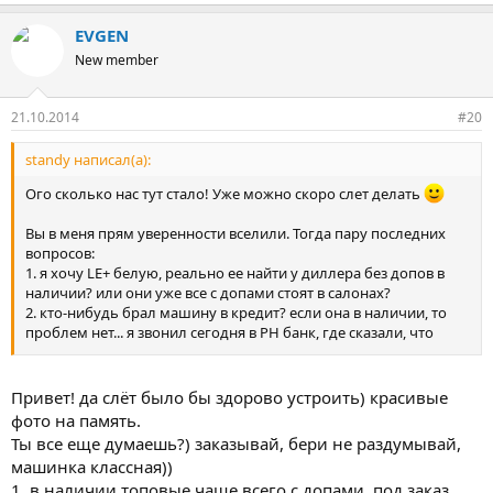
EVGEN
New member
21.10.2014
#20
standy написал(а):
Ого сколько нас тут стало! Уже можно скоро слет делать
Вы в меня прям уверенности вселили. Тогда пару последних
вопросов:
1. я хочу LE+ белую, реально ее найти у диллера без допов в
наличии? или они уже все с допами стоят в салонах?
2. кто-нибудь брал машину в кредит? если она в наличии, то
проблем нет... я звонил сегодня в РН банк, где сказали, что
документы подать на кредит можно через дилера по
электронке, но потом все равно приезжать с оригиналами надо
для оформления. Так вот, если машина в наличии, то все круто,
Привет! да слёт было бы здорово устроить) красивые
а вот если забирать через 1 месяц...
фото на память.
3. какие допы вы однозначно советуете сразу поставить у
Ты все еще думаешь?) заказывай, бери не раздумывай,
дилера?
машинка классная))
4. где стоит оформлять КАСКО и ОСАГО? дешевле ехать с
1. в наличии топовые чаще всего с допами, под заказ
оформленной у нас или в Москве?