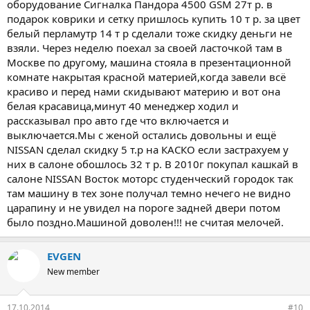
оборудование Сигналка Пандора 4500 GSM 27т р. в
подарок коврики и сетку пришлось купить 10 т р. за цвет
белый перламутр 14 т р сделали тоже скидку деньги не
взяли. Через неделю поехал за своей ласточкой там в
Москве по другому, машина стояла в презентационной
комнате накрытая красной материей,когда завели всё
красиво и перед нами скидывают материю и вот она
белая красавица,минут 40 менеджер ходил и
рассказывал про авто где что включается и
выключается.Мы с женой остались довольны и ещё
NISSAN сделал скидку 5 т.р на КАСКО если застрахуем у
них в салоне обошлось 32 т р. В 2010г покупал кашкай в
салоне NISSAN Восток моторс студенческий городок так
там машину в тех зоне получал темно нечего не видно
царапину и не увидел на пороге задней двери потом
было поздно.Машиной доволен!!! не считая мелочей.
EVGEN
New member
17.10.2014
#10