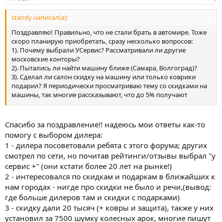
standy написал(а):
Поздравляю! Правильно, что не стали брать в автомире. Тоже
скоро планирую приобретать, сразу несколько вопросов:
1). Почему выбрали УСервис? Рассматривали ли другие
московские конторы?
2). Пытались ли найти машину ближе (Самара, Волгоград)?
3). Сделал ли салон скидку на машину или только коврики
подарил? Я периодически просматриваю тему со скидками на
машины, так многие рассказывают, что до 5% получают
скидки.
4). Предоплату по безналичному переводу платили?
5). Сколько ждали машину?
Спасибо за поздравление!! надеюсь мои ответы как-то
6). Страховки оформляли в Саратове или Москве? Какова
помогу с выбором дилера:
сумма?
1 - дилера посоветовали ребята с этого форума; других
7). Брали за свои или в кредит?
смотрел по сети, но почитав рейтинги/отзывы выбрал "у
сервис +" (они кстати более 20 лет на рынке!)
Прошу прощения, что так много вопросов )
2 - интересовался по скидкам и подаркам в ближайших к
нам городах - нигде про скидки не было и речи,(вывод:
где больше дилеров там и скидки с подарками)
3 - скидку дали 20 тысяч (+ ковры и защита), также у них
установил за 7500 шумку колесных арок, многие пишут