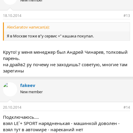
New member
5 - авто был в наличии в нужной комплектации и цвете (за 3-4
дня сделал предоплату), приехал - получил - уехал)
6 - без страховки ездить нельзя, оформили на месте осаго! за
18.10.2014
#13
каску просили 60 т.р. не делал, но сделал защиту от угона
7 - брал за свои, наликом.
AlexSaratov написал(а):
Я в Москве тоже в"у сервис +" кашака покупал.
Удачного выбора и покупки! советую брать в Москве. Я
сэкономил около 30 т.р.
Круто! у меня менеджер был Андрей Чинарев, толковый
парень.
на драйв2 ру почему не заходишь? советую, многие там
зарегины
fakeev
New member
20.10.2014
#14
Подключаюсь....
взял LE`+ SPORT нарядненькая - машинкой доволен -
взял тут в автомире - нареканий нет