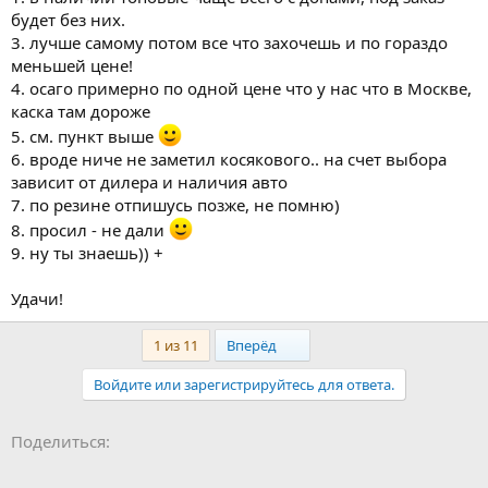
5. если оформлять у нас, то я так понимаю, заранее у дилера
будет без них.
узнается VIN код машины. А вдруг именно в этой машине
3. лучше самому потом все что захочешь и по гораздо
найдешь какие-нибудь дефекты? страховки уже не
меньшей цене!
поменяешь...
4. осаго примерно по одной цене что у нас что в Москве,
6. были ли у вас замечены какие-то косяки при приемке? есть
каска там дороже
ли возможность выбрать у дилера из нескольких машин?
7. На какой резине забрали машину (знаю может быть аж 3
5. см. пункт выше
варианта, но хочу найти на Мишлен).
6. вроде ниче не заметил косякового.. на счет выбора
8. Получил ли кто-нибудь зимнюю резину в подарок?
зависит от дилера и наличия авто
9. Буду рад услышать от вас имя дилера (если не "У Сервис +") и
7. по резине отпишусь позже, не помню)
ФИО менеджера. Завтра начну обзванивать
8. просил - не дали
9. ну ты знаешь)) +
Заранее спасибо. Жду ответов )
P.S. Смотрю большинство берут 2WD, вот все не решусь, надо
Удачи!
ли оно 4WD за +70 тыс или нет.
Last
1 из 11
Вперёд
Войдите или зарегистрируйтесь для ответа.
Facebook
LinkedIn
Pinterest
WhatsApp
Электронная почта
Поделиться: