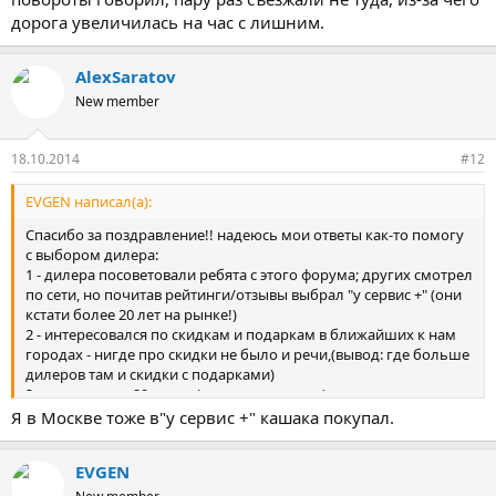
дорога увеличилась на час с лишним.
AlexSaratov
New member
18.10.2014
#12
EVGEN написал(а):
Спасибо за поздравление!! надеюсь мои ответы как-то помогу
с выбором дилера:
1 - дилера посоветовали ребята с этого форума; других смотрел
по сети, но почитав рейтинги/отзывы выбрал "у сервис +" (они
кстати более 20 лет на рынке!)
2 - интересовался по скидкам и подаркам в ближайших к нам
городах - нигде про скидки не было и речи,(вывод: где больше
дилеров там и скидки с подарками)
3 - скидку дали 20 тысяч (+ ковры и защита), также у них
установил за 7500 шумку колесных арок, многие пишут это
Я в Москве тоже в"у сервис +" кашака покупал.
надо делать, не пожалел - на скорости 140 в машине общались
шепотом
EVGEN
4 - предоплата 30 тысяч (предупредили сразу, если вдруг отказ
с моей стороны, то 10 у них остается)