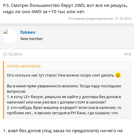
P.S. Смотрю большинство берут 2WD, вот все не решусь,
надо ли оно 4WD за +70 тыс или нет.
Последнее редактирование:
21.10.2014
fakeev
New member
21.10.2014
#19
standy написал(а):
Ого сколько нас тут стало! Уже можно скоро слет делать
Вы в меня прям уверенности вселили. Тогда пару последних
вопросов:
1. я хочу LE+ белую, реально ее найти у диллера без допов в
наличии? или они уже все с допами стоят в салонах?
2. кто-нибудь брал машину в кредит? если она в наличии, то
проблем нет... я звонил сегодня в РН банк, где сказали, что
документы подать на кредит можно через дилера по
электронке, но потом все равно приезжать с оригиналами надо
для оформления. Так вот, если машина в наличии, то все круто,
1. взял без допов (под заказ по предоплате) ничего не