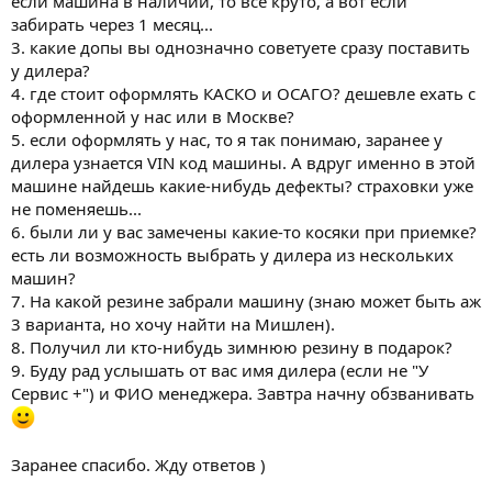
если машина в наличии, то все круто, а вот если
забирать через 1 месяц...
3. какие допы вы однозначно советуете сразу поставить
у дилера?
4. где стоит оформлять КАСКО и ОСАГО? дешевле ехать с
оформленной у нас или в Москве?
5. если оформлять у нас, то я так понимаю, заранее у
дилера узнается VIN код машины. А вдруг именно в этой
машине найдешь какие-нибудь дефекты? страховки уже
не поменяешь...
6. были ли у вас замечены какие-то косяки при приемке?
есть ли возможность выбрать у дилера из нескольких
машин?
7. На какой резине забрали машину (знаю может быть аж
3 варианта, но хочу найти на Мишлен).
8. Получил ли кто-нибудь зимнюю резину в подарок?
9. Буду рад услышать от вас имя дилера (если не "У
Сервис +") и ФИО менеджера. Завтра начну обзванивать
Заранее спасибо. Жду ответов )