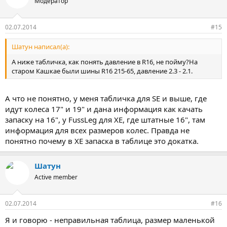
Модератор
02.07.2014
#15
Шатун написал(а):
А ниже табличка, как понять давление в R16, не пойму?На
старом Кашкае были шины R16 215-65, давление 2.3 - 2.1.
А что не понятно, у меня табличка для SE и выше, где
идут колеса 17" и 19" и дана информация как качать
запаску на 16", у FussLeg для XE, где штатные 16", там
информация для всех размеров колес. Правда не
понятно почему в XE запаска в таблице это докатка.
Шатун
Active member
02.07.2014
#16
Я и говорю - неправильная таблица, размер маленькой