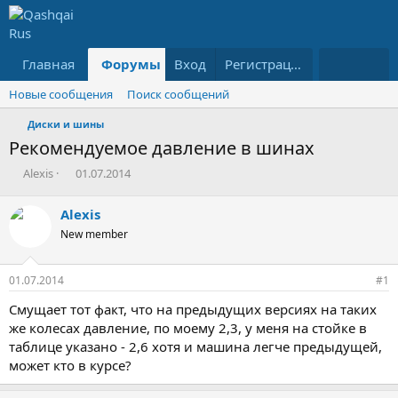
Главная
Форумы
Вход
Что нового?
Регистрация
Ресурсы
Новые сообщения
Поиск сообщений
Диски и шины
Рекомендуемое давление в шинах
А
Д
Alexis
01.07.2014
в
а
т
т
Alexis
о
а
New member
р
н
т
а
е
ч
01.07.2014
#1
м
а
ы
л
Смущает тот факт, что на предыдущих версиях на таких
а
же колесах давление, по моему 2,3, у меня на стойке в
таблице указано - 2,6 хотя и машина легче предыдущей,
может кто в курсе?