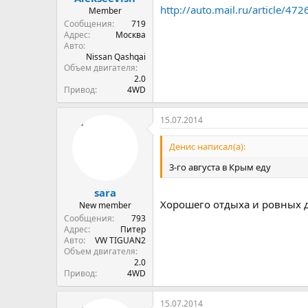
http://auto.mail.ru/article/47
Member
Сообщения
719
Адрес
Москва
Авто
Nissan Qashqai
Объем двигателя
2.0
Привод
4WD
15.07.2014
Денис написал(а):
3-го августа в Крым еду
sara
Хорошего отдыха и ровных до
New member
Сообщения
793
Адрес
Питер
Авто
VW ТIGUAN2
Объем двигателя
2.0
Привод
4WD
15.07.2014