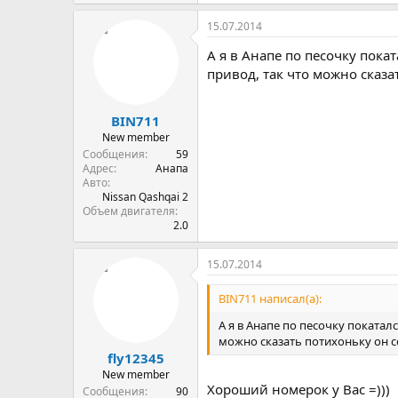
15.07.2014
А я в Анапе по песочку пока
привод, так что можно сказа
BIN711
New member
Сообщения
59
Адрес
Анапа
Авто
Nissan Qashqai 2
Объем двигателя
2.0
15.07.2014
BIN711 написал(а):
А я в Анапе по песочку покатал
можно сказать потихоньку он с
fly12345
New member
Хороший номерок у Вас =)))
Сообщения
90