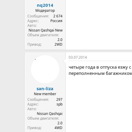
nq2014
Модератор
Сообщения
2 674
Адрес
Россия
Авто
Nissan Qashqai New
Объем двигателя
2.0
Привод
2WD
03.07.2014
четыре года в отпуска езжу 
переполненным багажником (
san-liza
New member
Сообщения
297
Адрес
spb
Авто
Nissan Qashqai
Объем двигателя
2.0
Привод
4WD