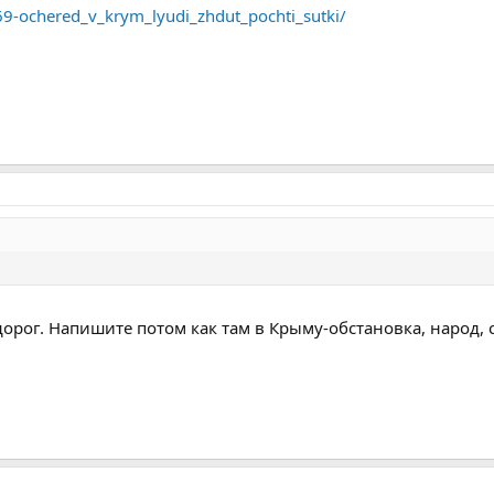
269-ochered_v_krym_lyudi_zhdut_pochti_sutki/
рог. Напишите потом как там в Крыму-обстановка, народ, се