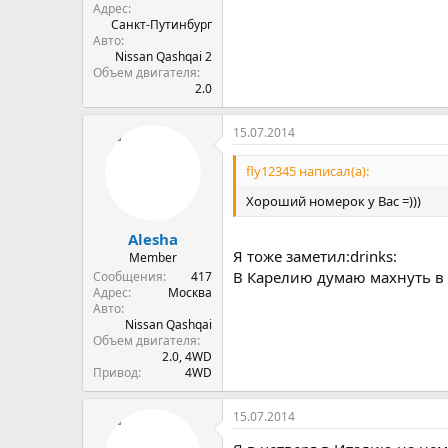
Адрес
Санкт-Путинбург
Авто
Nissan Qashqai 2
Объем двигателя
2.0
15.07.2014
fly12345 написал(а):
Хороший номерок у Вас =)))
Alesha
Я тоже заметил:drinks:
Member
В Карелию думаю махнуть в к
Сообщения
417
Адрес
Москва
Авто
Nissan Qashqai
Объем двигателя
2.0, 4WD
Привод
4WD
15.07.2014