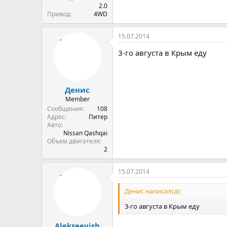
2.0
Привод
4WD
15.07.2014
3-го августа в Крым еду
Денис
Member
Сообщения
108
Адрес
Питер
Авто
Nissan Qashqai
Объем двигателя
2
15.07.2014
Денис написал(а):
3-го августа в Крым еду
Alekseevish