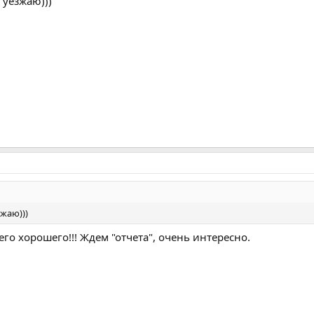
 уезжаю)))
зжаю)))
его хорошего!!! Ждем "отчета", очень интересно.