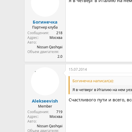
Я в четверг в Италию на нем
Богинечка
Партнер клуба
Сообщения
218
Адрес
Москва
Авто
Nissan Qashqai
Объем двигателя
2.0
15.07.2014
Богинечка написал(а):
Я в четверг в Италию на нем уе
Счастливого пути и всего, вс
Alekseevish
Member
Сообщения
719
Адрес
Москва
Авто
Nissan Qashqai
Объем двигателя