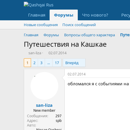
Главная
Форумы
Что нового?
Рес
Новые сообщения
Поиск сообщений
Главная
Форумы
Вопросы общего характера
Путе
Путешествия на Кашкае
А
Д
san-liza
02.07.2014
в
а
1
2
3
...
17
Вперёд
т
т
о
а
р
н
02.07.2014
т
а
обломался я с событиями на 
е
ч
м
а
ы
л
а
san-liza
New member
Сообщения
297
Адрес
spb
Авто
Nissan Qashqai