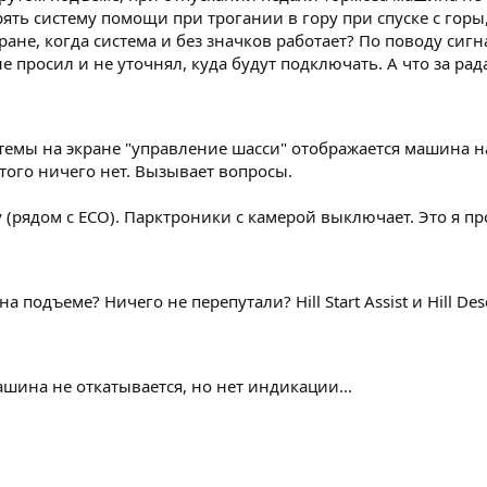
ерять систему помощи при трогании в гору при спуске с горы,
кране, когда система и без значков работает? По поводу си
не просил и не уточнял, куда будут подключать. А что за р
темы на экране "управление шасси" отображается машина н
того ничего нет. Вызывает вопросы.
 (рядом с ECO). Парктроники с камерой выключает. Это я пр
 подъеме? Ничего не перепутали? Hill Start Assist и Hill Des
ашина не откатывается, но нет индикации...