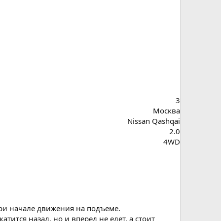
3
Москва
Nissan Qashqai
2.0
4WD
при начале движения на подъеме.
ится назад, но и вперед не едет, а стоит