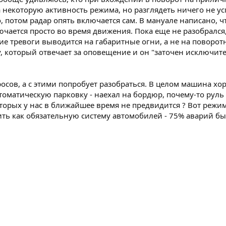
за некоторую активность режима, но разглядеть ничего не ус
, потом радар опять включается сам. В мануале написано,
чается просто во время движения. Пока еще не разобрался,
е тревоги выводится на габаритные огни, а не на поворот
у, который отвечает за оповещение и он "заточен исключит
осов, а с этими попробует разобраться. В целом машина хор
оматическую парковку - наехал на бордюр, почему-то руль
торых у нас в ближайшее время не предвидится ? Вот режим
ить как обязательную систему автомобилей - 75% аварий бы