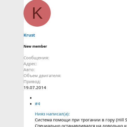
K
Krust
New member
Сообщения
Адрес
Авто
Объем двигателя
Привод
19.07.2014
#4
Нияз написал(а):
Система помощи при трогании в гору (Hill 
Специально останавливался на довольно кр