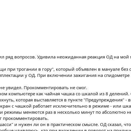
ил ряд вопросов. Удивила неожиданная реакция ОД на мой 
щи при трогании в гору", который объявлен в мануале без
мплектации у ОД. При включении зажигания на спидометре 
 не увидел. Прокомментировать не смог.
тном компьютере как чайная чашка со шкалой из 8 делений
нуть, которая выставляется в пункте "Предупреждения" - 
экран с чашкой работает исключительно в режиме - или шка
эти режимы меняются раз в несколько минут по абсолютно н
ог прокомментировать.
асси" и нужен ли он в практическом смысле. ОД сказал, что
вообще удивляюсь, кто при вхождении в поворот на прили