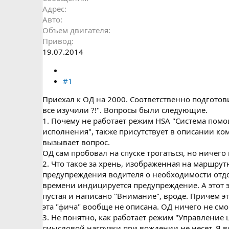
Адрес
Авто
Объем двигателя
Привод
19.07.2014
#1
Приехал к ОД на 2000. Соответственно подготов
все изучили ?!". Вопросы были следующие.
1. Почему не работает режим HSA "Система помо
исполнения", также присутствует в описании ко
вызывает вопрос.
ОД сам пробовал на спуске трогаться, но ничего
2. Что такое за хрень, изображенная на маршру
предупреждения водителя о необходимости отдох
времени индицируется предупреждение. А этот 
пустая и написано "Внимание", вроде. Причем 
эта "фича" вообще не описана. ОД ничего не см
3. Не понятно, как работает режим "Управление ш
смысловой нагрузки при вождении не несет. Я 