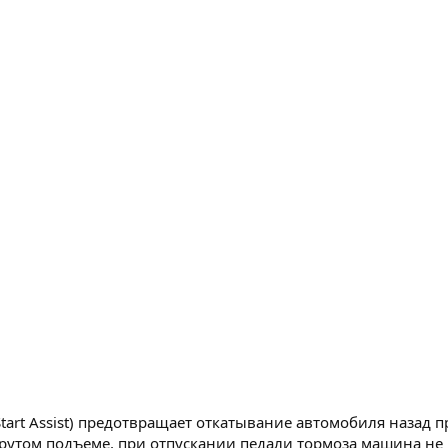
Start Assist) предотвращает откатывание автомобиля назад 
утом подъеме, при отпускании педали тормоза машина не кат