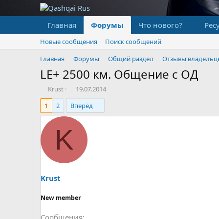
Главная
Форумы
Что нового?
Рес
Новые сообщения
Поиск сообщений
Главная
Форумы
Общий раздел
Отзывы владельц
LE+ 2500 км. Общение с ОД
А
Д
Krust
19.07.2014
в
а
1
2
Вперёд
т
т
о
а
р
н
K
т
а
е
ч
м
а
ы
л
а
Krust
New member
Сообщения