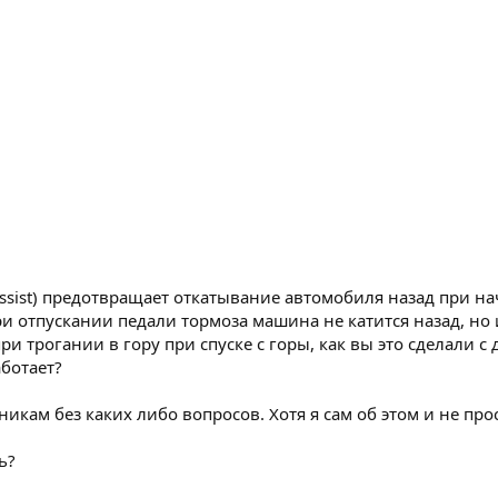
t Assist) предотвращает откатывание автомобиля назад при 
 отпускании педали тормоза машина не катится назад, но и в
и трогании в гору при спуске с горы, как вы это сделали с 
аботает?
кам без каких либо вопросов. Хотя я сам об этом и не прос
ь?