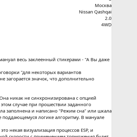
Москва
Nissan Qashqai
2.0
4WD
мануал весь заклеенный стикерами - "А Вы даже
 оговорки "для некоторых вариантов
не загорается значок, что дополнительно
. Она никак не синхронизирована с опцией
в этом случае при прошествии заданного
ла заполнена и написано "Режим сна" или шкала
е поддающемуся логике алгоритму. В мануале
 это некая визуализация процессов ESP, и
чной скорости с применением торможения будет