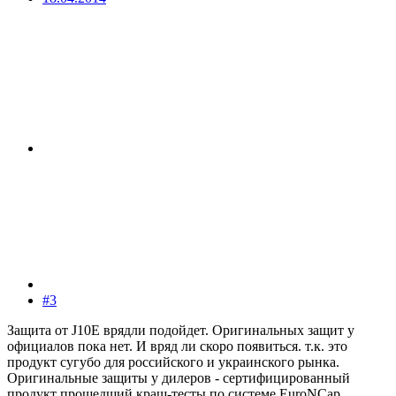
#3
Защита от J10E врядли подойдет. Оригинальных защит у
официалов пока нет. И вряд ли скоро появиться. т.к. это
продукт сугубо для российского и украинского рынка.
Оригинальные защиты у дилеров - сертифицированный
продукт прошедший краш-тесты по системе EuroNCap.