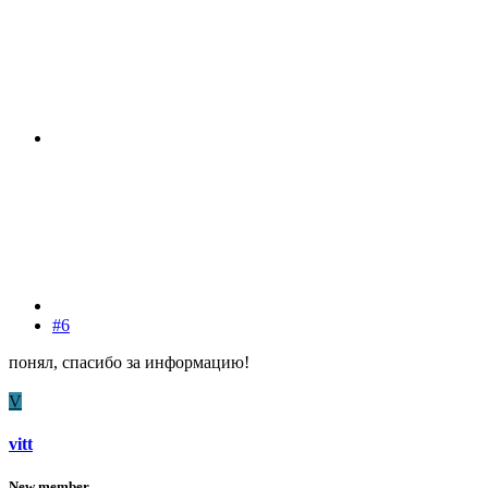
#6
понял, спасибо за информацию!
V
vitt
New member