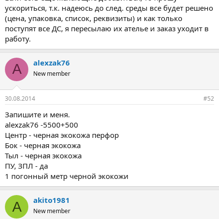
ускориться, т.к. надеюсь до след. среды все будет решено
(цена, упаковка, список, реквизиты) и как только
поступят все ДС, я пересылаю их ателье и заказ уходит в
работу.
alexzak76
A
New member
30.08.2014
#52
Запишите и меня.
alexzak76 -5500+500
Центр - черная экокожа перфор
Бок - черная экокожа
Тыл - черная экокожа
ПУ, ЗПЛ - да
1 погонный метр черной экокожи
akito1981
A
New member