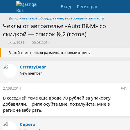
Вход
Регистрация
Дополнительное оборудование, аксессуары и запчасти
Чехлы от автоателье «Auto B&M» со
скидкой — список №2 (готов)
А
Д
akito1981
06.08.2014
в
а
т
В этой теме нельзя размещать новые ответы.
т
о
а
р
н
CrrrazyBear
т
а
е
New member
ч
м
а
ы
л
27.08.2014
#41
а
В соседней теме еще вроде 70 рублей за упаковку
добавляли. Приплюсуйте мне, пожалуйста. Мне в
регионе забирать.
Серёга