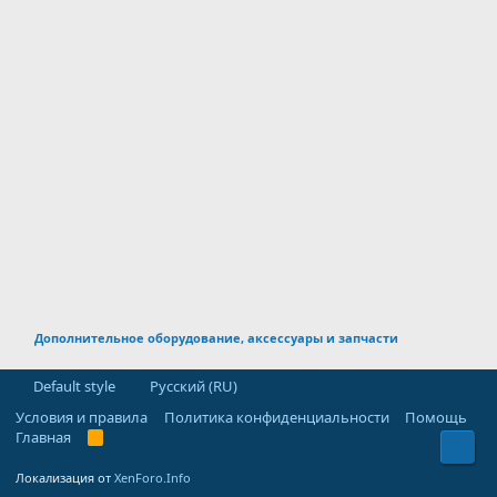
Дополнительное оборудование, аксессуары и запчасти
Default style
Русский (RU)
Условия и правила
Политика конфиденциальности
Помощь
Главная
R
Свер
S
S
Локализация от
XenForo.Info