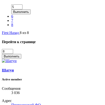
Выполнить
6
7
8
First
Назад
8 из 8
Перейти к странице
Выполнить
Шатун
Active member
Сообщения
3 036
Адрес
Приволжский ФО