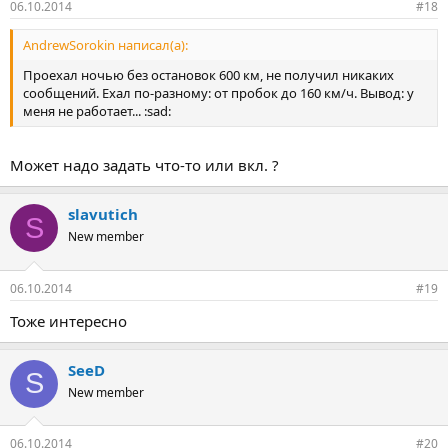
06.10.2014
#18
AndrewSorokin написал(а):
Проехал ночью без остановок 600 км, не получил никаких
сообщений. Ехал по-разному: от пробок до 160 км/ч. Вывод: у
меня не работает... :sad:
Может надо задать что-то или вкл. ?
slavutich
S
New member
06.10.2014
#19
Тоже интересно
SeeD
S
New member
06.10.2014
#20