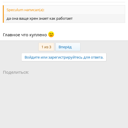
Speculum написал(а):
да она ваще хрен знает как работает
Главное что куплено
Last
1 из 3
Вперёд
Войдите или зарегистрируйтесь для ответа.
Facebook
LinkedIn
Pinterest
WhatsApp
Электронная почта
Ссылка
Поделиться: