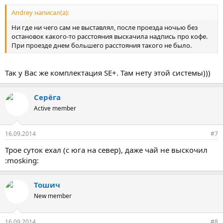
Andrey написал(а):
Ни где ни чего сам не выставлял, после проезда ночью без
остановок какого-то расстояния выскачила надпись про кофе.
При проезде днем большего расстояния такого не было.
Так у Вас же комплектация SE+. Там нету этой системы)))
Серёга
Active member
16.09.2014
#7
Трое суток ехал (с юга на север), даже чай не выскочил
:mosking:
Тошич
New member
16.09.2014
#8