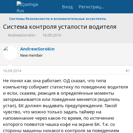
Вход
Регистрация
Системы безопасности и вспомогательные ассистенты
Система контроля усталости водителя
А
Д
AndrewSorokin
16.09.2014
в
а
т
т
AndrewSorokin
о
а
New member
р
н
т
а
е
ч
16.09.2014
#1
м
а
ы
л
Не понял как она работает. ОД сказал, что типа
а
компьютер собирает статистику по поведению водителя
и если, скажем, реакция в определённые моменты
затормаживается или поведение меняется (водитель
устал), БК должен выдавать предупреждение. Такой
чувство, что можно только задать таймер на
напоминание через какое-то время, по истечению
которого появится чашка кофе на экране БК. Т.е. со
стороны машины никакого контроля за поведением